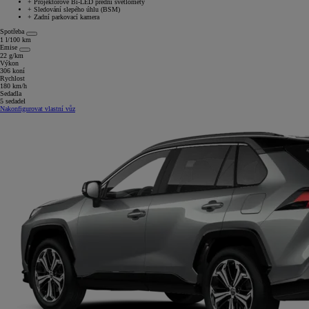
+
Projektorové Bi-LED přední světlomety
+
Sledování slepého úhlu (BSM)
+
Zadní parkovací kamera
Spotřeba
1 l/100 km
Emise
22 g/km
Výkon
306 koní
Rychlost
180 km/h
Sedadla
5 sedadel
Nakonfigurovat vlastní vůz