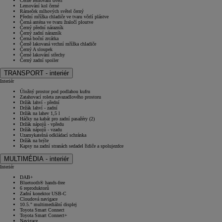
Černé lemování dveří
Lemování kol černé
Rámeček mlhových světel černý
Přední mřížka chladiče ve tvaru včelí plástve
Černá anténa ve tvaru žraločí ploutve
Černý přední nárazník
Černý zadní nárazník
Černá boční zrcátka
Černě lakovaná vrchní mřížka chladiče
Černý A sloupek
Černé lakování střechy
Černý zadní spoiler
TRANSPORT - interiér
Interiér
Úložný prostor pod podlahou kufru
Zatahovací roleta zavazadlového prostoru
Držák lahví - přední
Držák lahví - zadní
Držák na lahev 1,5 l
Háčky na kabát pro zadní pasažéry (2)
Držák nápojů - vpředu
Držák nápojů - vzadu
Uzamykatelná odkládací schránka
Držák na brýle
Kapsy na zadní stranách sedadel řidiče a spolujezdce
MULTIMÉDIA - interiér
Interiér
DAB+
Bluetooth® hands-free
6 reproduktorů
Zadní konektor USB-C
Cloudová navigace
10.5." multimediální displej
Toyota Smart Connect
Toyota Smart Connect+
Navigace