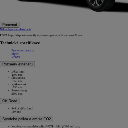
Porovnat
Nakonfigurovat vlastní vůz
POST https://dxp-webcarconfig.toyota-europe.com/v1/compare-v2/cz/cs
Technické specifikace
Prostornost a místo
Motor
Výbava
Rozměry exteriéru
Délka (mm)
4600 mm
Šířka (mm)
1855 mm
Výška (mm)
1690 mm
Rozvor (mm)
2690 mm
Off Road
Světlá výška (mm)
190 mm
Spotřeba paliva a emise CO2
Kombinovaná spotřeba paliva WLTP - Min (l/100 km)