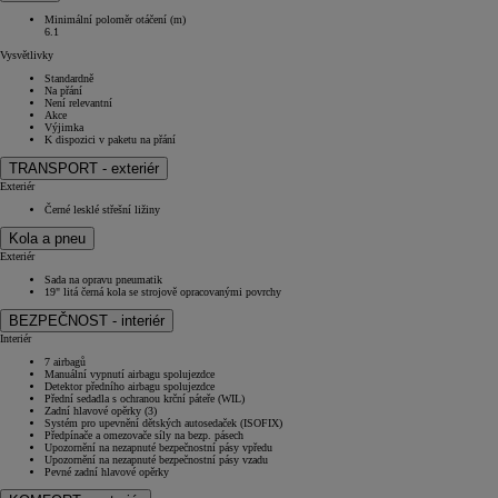
Minimální poloměr otáčení (m)
6.1
Vysvětlivky
Standardně
Na přání
Není relevantní
Akce
Výjimka
K dispozici v paketu na přání
TRANSPORT - exteriér
Exteriér
Černé lesklé střešní ližiny
Kola a pneu
Exteriér
Sada na opravu pneumatik
19" litá černá kola se strojově opracovanými povrchy
BEZPEČNOST - interiér
Interiér
7 airbagů
Manuální vypnutí airbagu spolujezdce
Detektor předního airbagu spolujezdce
Přední sedadla s ochranou krční páteře (WIL)
Zadní hlavové opěrky (3)
Systém pro upevnění dětských autosedaček (ISOFIX)
Předpínače a omezovače síly na bezp. pásech
Upozornění na nezapnuté bezpečnostní pásy vpředu
Upozornění na nezapnuté bezpečnostní pásy vzadu
Pevné zadní hlavové opěrky