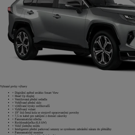
Vybrané prvky výbavy
+
Digitální zpětné zrcátko Smart View
+
Head Up displej
+
Ventilovaná přední sedadla
+
Vyhřívané přední sklo
+
vyhřívané trysky ostřikovačů
+
Vyhřívaný volant
+
19" litá černá kola se strojově opracovanými povrchy
+
7,5 m kabel pro nabíjení z domácí zásuvky
+
Panoramatická střecha
+
Rychlonabíječka (6,6 kW)
+
Volič jízdního módu
+
Inteligentní přední parkovací senzory se systémem zabránění nárazu do překážky
+
Panoramatický monitor