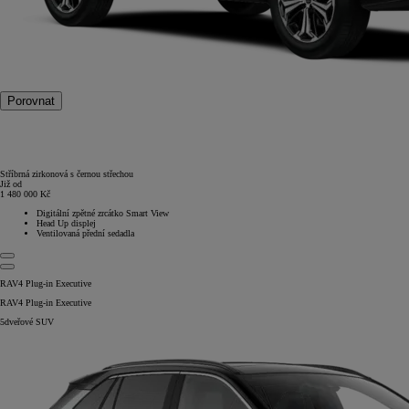
Porovnat
Stříbrná zirkonová s černou střechou
Již od
1 480 000 Kč
Digitální zpětné zrcátko Smart View
Head Up displej
Ventilovaná přední sedadla
RAV4 Plug-in Executive
RAV4 Plug-in Executive
5dveřové SUV