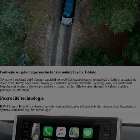
Podívejte se, jaké bezpečnostní funkce nabízí Toyota T-Mate
Toyota je v současné době lídrem v zavádění nejnovějších bezpečnostních technologií a jízdních asistentů do
svých vozů. Každý nový model Toyoty je standardně vybaven základními systémy, jako jsou předkolizní
bezpečnostní systém a asistent pro udržení v jízdním pruhu. Zjistěte více informací o každém z nich a
podívejte se, jak fungují.
Pokročilé technologie
RAV4 Plug-in Hybrid je vybavena inovativní technologií, přes účinnou hybridní jednotu až po bezpečnostní
systémy a moderní digitální technologie.