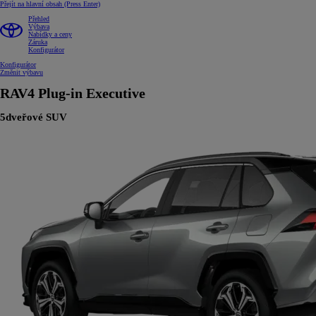
Přejít na hlavní obsah
(Press Enter)
Přehled
Výbava
Nabídky a ceny
Záruka
Konfigurátor
Konfigurátor
Změnit výbavu
RAV4 Plug-in
Executive
5dveřové SUV