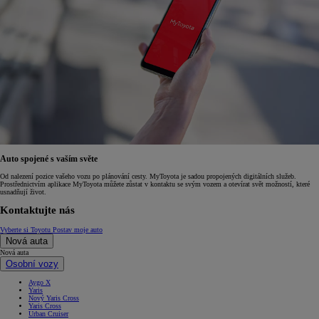
Auto spojené s vaším světe
Od nalezení pozice vašeho vozu po plánování cesty. MyToyota je sadou propojených digitálních služeb.
Prostřednictvím aplikace MyToyota můžete zůstat v kontaktu se svým vozem a otevírat svět možností, které
usnadňují život.
Kontaktujte nás
Vyberte si Toyotu
Postav moje auto
Nová auta
Nová auta
Osobní vozy
Aygo X
Yaris
Nový Yaris Cross
Yaris Cross
Urban Cruiser