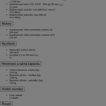
1 l/100 km
Kombinované emise CO2 WLTP - Min (g/100 km)
22 g/km
Hladina hluku stojícího vozu [dB(A)/ot. min-1]
70.0 dB(A)
Hladina hluku jedoucího vozu [dB(A)]
64.0 dB(A)
Motory
Kombinovaný výkon hybridního systému (k)
306 koní
Kombinovaný výkon hybridního systému (kW)
225 kW
Rychlosti
Maximální rychlost (km/h)
180 km/h
Zrychlení z 0 na 100 km/h (s)
6 s
Hmotnosti a tažná kapacita
Celková hmotnost vozidla (kg)
2510 kg
Hmotnost přívěsu - brzděný (kg)
1500 kg
Hmotnost přívěsu - nebrzděný (kg)
750 kg
Vnitřní rozměry
Počet sedadel
5 sedadel
Řízení