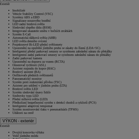
Exteriér
Imobilizér
Vehicle Stability Control (VSC)
Systémy ABS a EBD
Signalizace nouzového brzdění
LED zadní brzdová světla
Sledování slepého úhlu (BSM)
Integrované ukazatele směru v bočních zrcátkách
Systém E-Call
Automatická dálková světla (AHB)
LED světla denního svícení
Projektorové Bi-LED přední světlomety
Upozornění na opuštění jízdního pruhu se zásahy do řízení (LDA+SC)
Inteligentní přední parkovací senzory se systémem zabránění nárazu do překážky
Inteligentní zadní parkovací senzory se systémem zabránění nárazu do překážky
Zadní parkovací kamera
Upozornění na dopravu za vozem (RCTA)
Omezovač rychlosti (ASL)
Asistent rozjezdu do kopce (HAC)
Brzdový asistent (BA)
Ostřikovače předních světlometů
Panoramatický monitor
Systém proti rozkmitání přívěsu (TSC)
Asistent pro udržení v jízdním pruhu (LTA)
Brzdové světlo LED
Systém sledování únavy řidiče
Směrovky typu LED
Přední mlhová světla (LED)
Předkolizní bezpečnostní systém s detekcí chodců a cyklistů (PCS)
Inteligentní adaptivní tempomat
Systém monitorování tlaku v pneumatikách (TPMS)
Události na cestě
VÝKON - exteriér
Exteriér
Dvojitá koncovka výfuku
Volič jízdního módu