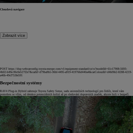
Cloudová navigace
Zobrazit více
POST https://dxp-webcarconfig.toyota-europe.com/v1/equipment-standard/cz/cs?modelId=61c17908-5693-
4b02-b49e-96c0e527f2e7&carId=d79ba9b5-36bf-4495-a919-419766d440a4&carColourId=d4fe9fe2-8288-4219-
a46b-49cf753fe591
Bezpečnostní systémy
RAV4 Plug-in Hybrid zahrnuje Toyota Safety Sense, sadu asistenčních technologií pro řidiče, které vám
pomohou se vším, od detekce potenciálních kolizí až po sledování dopravních značek, abyste byli v bezpečí.