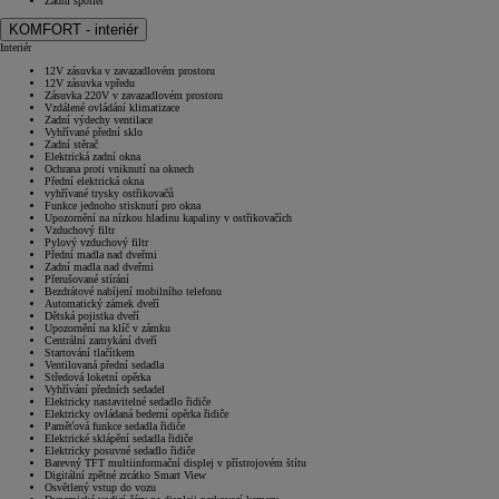
Zadní spoiler
KOMFORT - interiér
Interiér
12V zásuvka v zavazadlovém prostoru
12V zásuvka vpředu
Zásuvka 220V v zavazadlovém prostoru
Vzdálené ovládání klimatizace
Zadní výdechy ventilace
Vyhřívané přední sklo
Zadní stěrač
Elektrická zadní okna
Ochrana proti vniknutí na oknech
Přední elektrická okna
vyhřívané trysky ostřikovačů
Funkce jednoho stisknutí pro okna
Upozornění na nízkou hladinu kapaliny v ostřikovačích
Vzduchový filtr
Pylový vzduchový filtr
Přední madla nad dveřmi
Zadní madla nad dveřmi
Přerušované stírání
Bezdrátové nabíjení mobilního telefonu
Automatický zámek dveří
Dětská pojistka dveří
Upozornění na klíč v zámku
Centrální zamykání dveří
Startování tlačítkem
Ventilovaná přední sedadla
Středová loketní opěrka
Vyhřívání předních sedadel
Elektricky nastavitelné sedadlo řidiče
Elektricky ovládaná bederní opěrka řidiče
Paměťová funkce sedadla řidiče
Elektrické sklápění sedadla řidiče
Elektricky posuvné sedadlo řidiče
Barevný TFT multiinformační displej v přístrojovém štítu
Digitální zpětné zrcátko Smart View
Osvětlený vstup do vozu