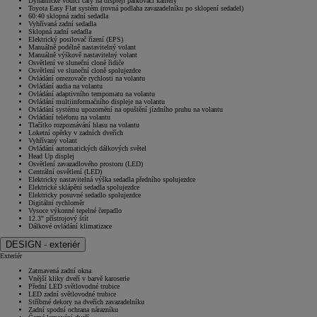
Dynamické vodicí čáry na displeji parkovací kamery
Toyota Easy Flat systém (rovná podlaha zavazadelníku po sklopení sedadel)
60:40 sklopná zadní sedadla
Vyhřívaná zadní sedadla
Sklopná zadní sedadla
Elektrický posilovač řízení (EPS)
Manuálně podélně nastavitelný volant
Manuálně výškově nastavitelný volant
Osvětlení ve sluneční cloně řidiče
Osvětlení ve sluneční cloně spolujezdce
Ovládání omezovače rychlosti na volantu
Ovládání audia na volantu
Ovládání adaptivního tempomatu na volantu
Ovládání multiinformačního displeje na volantu
Ovládání systému upozornění na opuštění jízdního pruhu na volantu
Ovládání telefonu na volantu
Tlačítko rozpoznávání hlasu na volantu
Loketní opěrky v zadních dveřích
Vyhřívaný volant
Ovládání automatických dálkových světel
Head Up displej
Osvětlení zavazadlového prostoru (LED)
Centrální osvětlení (LED)
Elektricky nastavitelná výška sedadla předního spolujezdce
Elektrické sklápění sedadla spolujezdce
Elektricky posuvné sedadlo spolujezdce
Digitální rychloměr
Vysoce výkonné tepelné čerpadlo
12.3" přístrojový štít
Dálkové ovládání klimatizace
DESIGN - exteriér
Exteriér
Zatmavená zadní okna
Vnější kliky dveří v barvě karoserie
Přední LED světlovodné trubice
LED zadní světlovodné trubice
Stříbrné dekory na dveřích zavazadelníku
Zadní spodní ochrana nárazníku