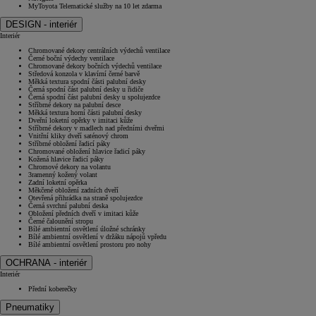
MyToyota Telematické služby na 10 let zdarma
DESIGN - interiér
Interiér
Chromované dekory centrálních výdechů ventilace
Černé boční výdechy ventilace
Chromované dekory bočních výdechů ventilace
Středová konzola v klavírní černé barvě
Měkká textura spodní části palubní desky
Černá spodní část palubní desky u řidiče
Černá spodní část palubní desky u spolujezdce
Stříbrné dekory na palubní desce
Měkká textura horní části palubní desky
Dveřní loketní opěrky v imitaci kůže
Stříbrné dekory v madlech nad předními dveřmi
Vnitřní kliky dveří saténový chrom
Stříbrné obložení řadicí páky
Chromované obložení hlavice řadicí páky
Kožená hlavice řadicí páky
Chromové dekory na volantu
3ramenný kožený volant
Zadní loketní opěrka
Měkčené obložení zadních dveří
Otevřená přihrádka na straně spolujezdce
Černá svrchní palubní deska
Obložení předních dveří v imitaci kůže
Černé čalounění stropu
Bílé ambientní osvětlení úložné schránky
Bílé ambientní osvětlení v držáku nápojů vpředu
Bílé ambientní osvětlení prostoru pro nohy
OCHRANA - interiér
Interiér
Přední koberečky
Pneumatiky