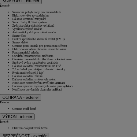
KOMFORT - exteriér
Exteriér
Senzor na pohyb nohy pro zavazadelník
Elektrické víko zavazadelníku
Dálkové centrální zamykání
Smart Entry & Start systém
Zpětná zrcátka elektricky ovládaná
Vyhřívaná zpětná zrcátka
Automaticky sklopná zpětná zrcátka
Senzor šera
Funkce zpožděného zhasnutí světel (FMH)
Senzor deště
Ochrana proti krádeži pro prosklenou střechu
Elektrické ovládání otevírání střešního okna
Panoramatická střecha
Otevírání zavazadelníku tlačítkem
Otevírání zavazadelníku tlačítkem v kabině vozu
Směrová světla na zpětných zrcátkách
Dálkové ovládání zavazadelníku na klíči
7,5 m kabel pro nabíjení z domácí zásuvky
Rychlonabíječka (6,6 kW)
Dálkové ovládání zámků
Dálkové ovládání směrových světel
Notifikace nezamčených dveří přes aplikaci
Dálkové spuštění výstražných světel přes aplikaci
Notifikace otevřených oken přes aplikaci
OCHRANA - exteriér
Exteriér
Ochrana dveří černá
VÝKON - interiér
Interiér
Elektronická parkovací brzda
BEZPEČNOST - exteriér