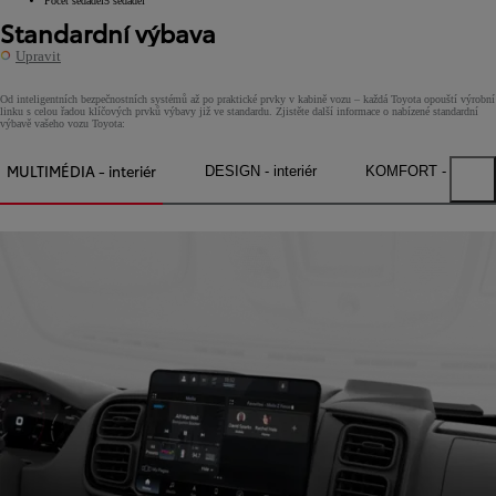
Počet sedadel
5
sedadel
Standardní výbava
Upravit
Od inteligentních bezpečnostních systémů až po praktické prvky v kabině vozu – každá Toyota opouští výrobní
linku s celou řadou klíčových prvků výbavy již ve standardu. Zjistěte další informace o nabízené standardní
výbavě vašeho vozu Toyota:
MULTIMÉDIA - interiér
DESIGN - interiér
KOMFORT - interiér
Previous tabs