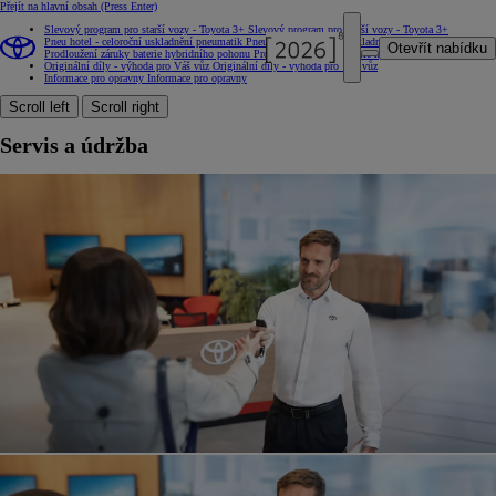
Přejít na hlavní obsah
(Press Enter)
Slevový program pro starší vozy - Toyota 3+
Slevový program pro starší vozy - Toyota 3+
Pneu hotel - celoroční uskladnění pneumatik
Pneu hotel - celoroční uskladnění pneumatik
Otevřít nabídku
Prodloužení záruky baterie hybridního pohonu
Prodloužení záruky baterie hybridního pohonu
Originální díly - výhoda pro Váš vůz
Originální díly - výhoda pro Váš vůz
Informace pro opravny
Informace pro opravny
Scroll left
Scroll right
Servis a údržba