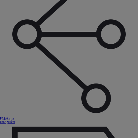
Přejděte na
konfigurátor