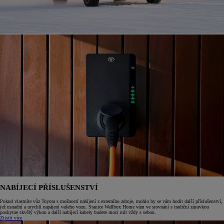
NABÍJECÍ PŘÍSLUŠENSTVÍ
Pokud vlastníte vůz Toyota s možností nabíjení z externího zdroje, mohlo by se vám hodit další příslušenství,
jež usnadní a urychlí napájení vašeho vozu. Stanice Wallbox Home vám ve srovnání s tradiční zásuvkou
poskytne skvělý výkon a další nabíjecí kabely budete moci mít vždy s sebou.
Zjistit více