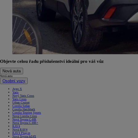
Objevte celou řadu příslušenství ideální pro váš vůz
Nová auta
Nová auta
Osobní vozy
Aygo X
Yaris
Nový Yaris Cross
Yaris Cross
Urban Cruiser
Corolla Sedan
Corolla Hatchback
Corolla Touring Sports
Nová Corolla Cross
Nová Toyota C-HR
Nová Toyota C-HR+
RAV4
Nová RAV4
RAV4 Plug-in
Nová Toyota bZ4X