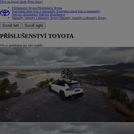
Přejít na hlavní obsah
(Press Enter)
Příslušenství Toyota
Příslušenství Toyota
Kompletní zimní kola a pneumatiky
Kompletní zimní kola a pneumatiky
Nabíjecí příslušenství
Nabíjecí příslušenství
Nástavby, vestavby a přestavby Toyoty
Nástavby, vestavby a přestavby Toyoty
Scroll left
Scroll right
PŘÍSLUŠENSTVÍ TOYOTA
Vše co potřebujete pro vaše vozidlo