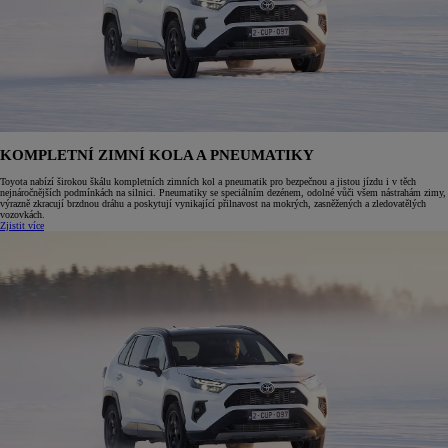
KOMPLETNÍ ZIMNÍ KOLA A PNEUMATIKY
Toyota nabízí širokou škálu kompletních zimních kol a pneumatik pro bezpečnou a jistou jízdu i v těch
nejnáročnějších podmínkách na silnici. Pneumatiky se speciálním dezénem, odolné vůči všem nástrahám zimy,
výrazně zkracují brzdnou dráhu a poskytují vynikající přilnavost na mokrých, zasněžených a zledovatělých
vozovkách.
Zjistit více