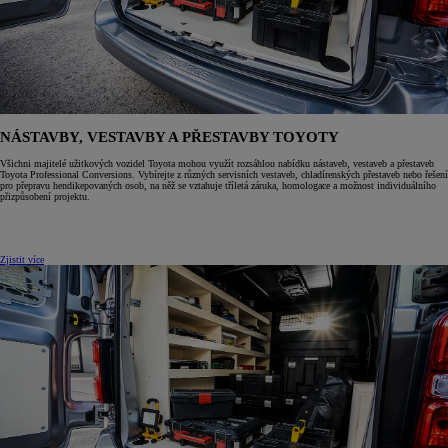
NÁSTAVBY, VESTAVBY A PŘESTAVBY TOYOTY
Všichni majitelé užitkových vozidel Toyota mohou využít rozsáhlou nabídku nástaveb, vestaveb a přestaveb
Toyota Professional Conversions. Vybírejte z různých servisních vestaveb, chladírenských přestaveb nebo řešení
pro přepravu hendikepovaných osob, na něž se vztahuje tříletá záruka, homologace a možnost individuálního
přizpůsobení projektu.
Zjistit více