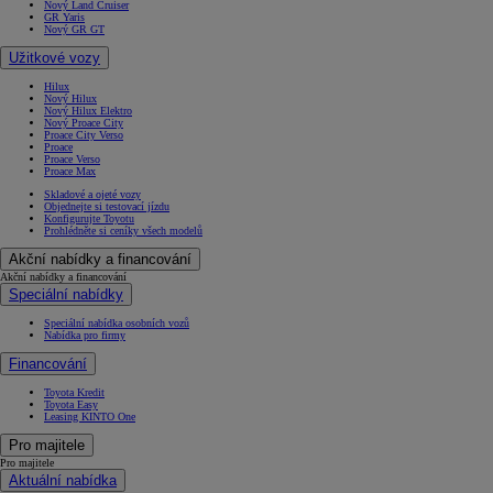
Nový Land Cruiser
GR Yaris
Nový GR GT
Užitkové vozy
Hilux
Nový Hilux
Nový Hilux Elektro
Nový Proace City
Proace City Verso
Proace
Proace Verso
Proace Max
Skladové a ojeté vozy
Objednejte si testovací jízdu
Konfigurujte Toyotu
Prohlédněte si ceníky všech modelů
Akční nabídky a financování
Akční nabídky a financování
Speciální nabídky
Speciální nabídka osobních vozů
Nabídka pro firmy
Financování
Toyota Kredit
Toyota Easy
Leasing KINTO One
Pro majitele
Pro majitele
Aktuální nabídka