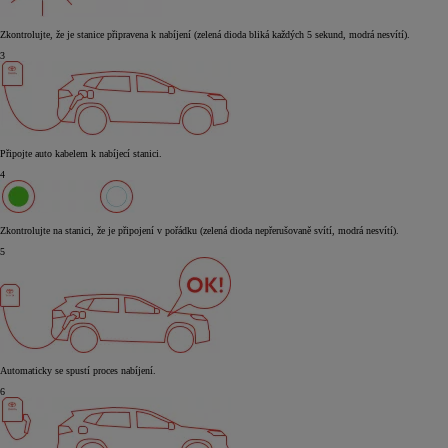
Zkontrolujte, že je stanice připravena k nabíjení (zelená dioda bliká každých 5 sekund, modrá nesvítí).
3
Připojte auto kabelem k nabíjecí stanici.
4
Zkontrolujte na stanici, že je připojení v pořádku (zelená dioda nepřerušovaně svítí, modrá nesvítí).
5
Automaticky se spustí proces nabíjení.
6