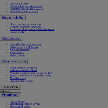
Jarní kampaň 2026
Originální komplety zimních kol
Asistenční služba na rok ZDARMA
Prodloužená záruka Extracare
Servis a služby
Slevový program pro starší vozy
Celoroční uskladnění pneumatik
Prodloužení záruky baterie hybridního pohonu
Originální díly
Příslušenství
Ceník příslušenství (Kalkulátor)
Pakety a ceníky příslušenství
Nabídka příslušenství
Toyota Protect
Wallbox Toyota
Zákaznická zóna
Online objednání do servisu
Kalkulátor servisních úkonů
Aktualizace zařízení Touch 2 s navigací GO
Záruka na nové vozidlo a asistenční služby
Aktualizace map
Servisní historie vozidel
Technologie
Technologie
Elektrifikace
Let's go beyond
Elektrifikované modely Toyota
Plně hybridní pohon