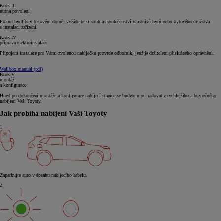
Krok III
nutná povolení
Pokud bydlíte v bytovém domě, vyžádejte si souhlas společenství vlastníků bytů nebo bytového družstva
s instalací zařízení.
Krok IV
příprava elektroinstalace
Připojení instalace pro Vámi zvolenou nabíječku provede odborník, jenž je držitelem příslušného oprávnění.
Wallbox manuál (pdf)
Krok V
montáž
a konfigurace
Hned po dokončení montáže a konfigurace nabíjecí stanice se budete moci radovat z rychlejšího a bezpečného
nabíjení Vaší Toyoty.
Jak probíhá nabíjení Vaší Toyoty
1
Zaparkujte auto v dosahu nabíjecího kabelu.
2