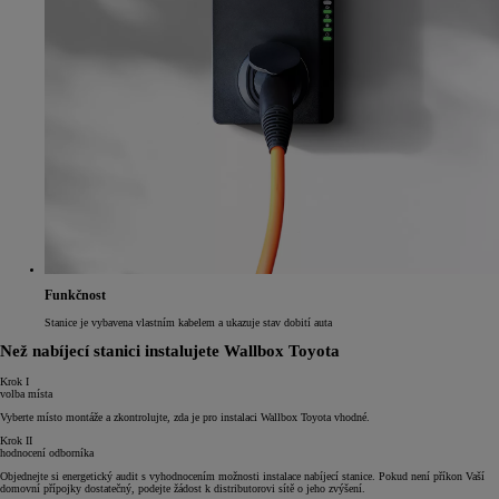
Funkčnost
Stanice je vybavena vlastním kabelem a ukazuje stav dobití auta
Než nabíjecí stanici instalujete Wallbox Toyota
Krok I
volba místa
Vyberte místo montáže a zkontrolujte, zda je pro instalaci Wallbox Toyota vhodné.
Krok II
hodnocení odborníka
Objednejte si energetický audit s vyhodnocením možnosti instalace nabíjecí stanice. Pokud není příkon Vaší
domovní přípojky dostatečný, podejte žádost k distributorovi sítě o jeho zvýšení.