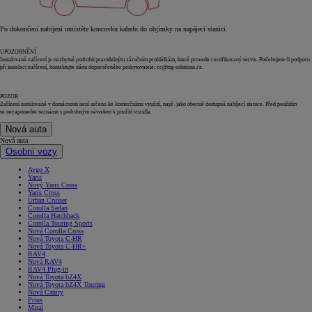
Po dokončení nabíjení umístěte koncovku kabelu do objímky na napájecí stanici.
UPOZORNĚNÍ
Instalované zařízení je nezbytné podrobit pravidelným záručním prohlídkám, které provede certifikovaný servis. Potřebujete-li podporu
při instalaci zařízení, kontaktujte námi doporučeného poskytovatele: cc@tsg-solutions.cz.
POZOR
Zařízení instalované v domácnosti není určeno ke komerčnímu využití, např. jako obecně dostupná nabíjecí stanice. Před použitím
se nezapomeňte seznámit s podrobným návodem k použití vozidla.
Nová auta
Nová auta
Osobní vozy
Aygo X
Yaris
Nový Yaris Cross
Yaris Cross
Urban Cruiser
Corolla Sedan
Corolla Hatchback
Corolla Touring Sports
Nová Corolla Cross
Nová Toyota C-HR
Nová Toyota C-HR+
RAV4
Nová RAV4
RAV4 Plug-in
Nová Toyota bZ4X
Nová Toyota bZ4X Touring
Nová Camry
Prius
Mirai