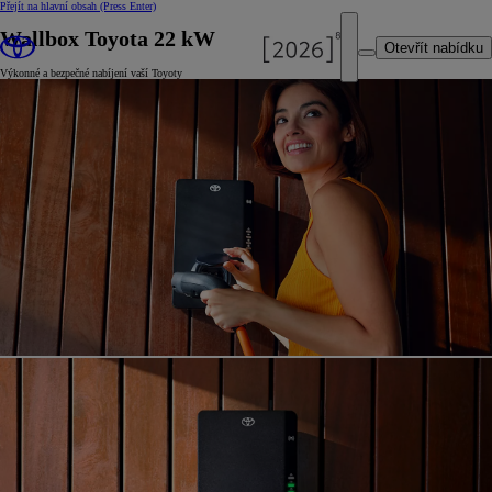
Přejít na hlavní obsah
(Press Enter)
Wallbox Toyota 22 kW
Otevřít nabídku
Výkonné a bezpečné nabíjení vaší Toyoty