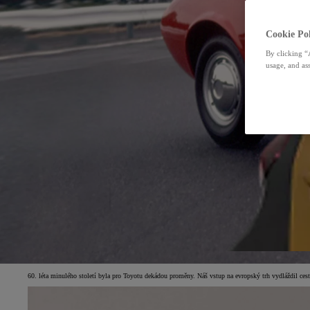
Cookie Pol
By clicking “
usage, and ass
60. léta minulého století byla pro Toyotu dekádou proměny. Náš vstup na evropský trh vydláždil c