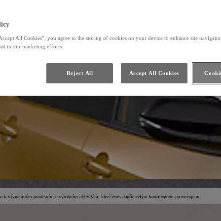
icy
Accept All Cookies”, you agree to the storing of cookies on your device to enhance site navigation
ist in our marketing efforts.
Reject All
Accept All Cookies
Cookie
estu k významným prodejním a výrobním aktivitám, které dnes napříč celým kontinentem provozujeme.