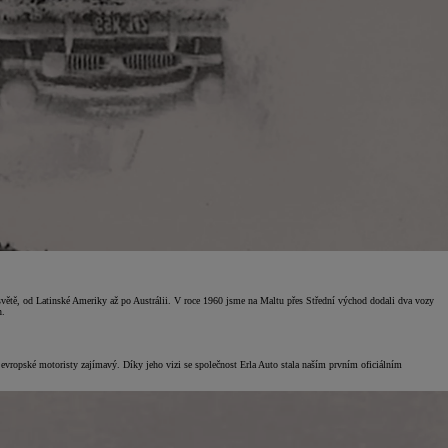
světě, od Latinské Ameriky až po Austrálii. V roce 1960 jsme na Maltu přes Střední východ dodali dva vozy
n.
evropské motoristy zajímavý. Díky jeho vizi se společnost Erla Auto stala naším prvním oficiálním