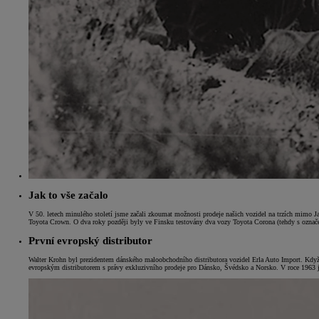
Jak to vše začalo
V 50. letech minulého století jsme začali zkoumat možnosti prodeje našich vozidel na trzích mimo J
Od
399 000 Kč
s DPH
Toyota Crown. O dva roky později byly ve Finsku testovány dva vozy Toyota Corona (tehdy s označen
První evropský distributor
vč. zvýhodnění
20 000 Kč
a bonusu za výkup
50 000 Kč
Walter Krohn byl prezidentem dánského maloobchodního distributora vozidel Erla Auto Import. Když 
evropským distributorem s právy exkluzivního prodeje pro Dánsko, Švédsko a Norsko. V roce 1963
Yaris Cross
HYBRID