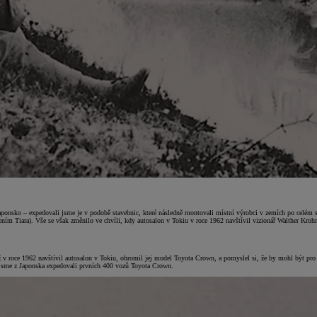
aponsko – expedovali jsme je v podobě stavebnic, které následně montovali místní výrobci v zemích po celém 
ím Tiara). Vše se však změnilo ve chvíli, kdy autosalon v Tokiu v roce 1962 navštívil vizionář Walther Kroh
v roce 1962 navštívil autosalon v Tokiu, ohromil jej model Toyota Crown, a pomyslel si, že by mohl být pro 
 jsme z Japonska expedovali prvních 400 vozů Toyota Crown.