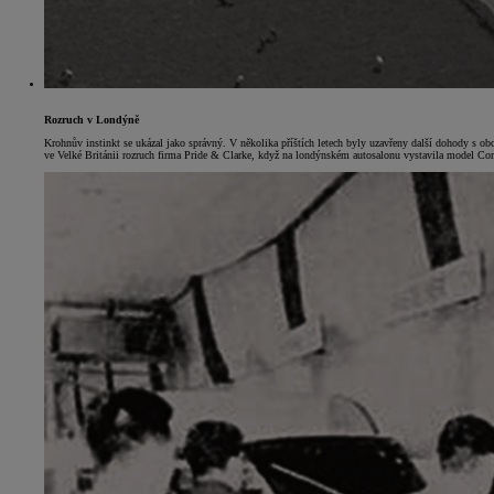
Rozruch v Londýně
Krohnův instinkt se ukázal jako správný. V několika příštích letech byly uzavřeny další dohody s 
Od
549 000 Kč
s DPH
ve Velké Británii rozruch firma Pride & Clarke, když na londýnském autosalonu vystavila model Coro
vč. zvýhodnění
75 000 Kč
Corolla Hatchback
HYBRID