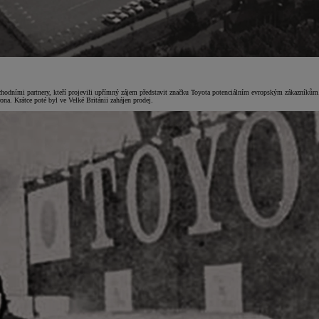
obchodními partnery, kteří projevili upřímný zájem představit značku Toyota potenciálním evropským zákazník
na. Krátce poté byl ve Velké Británii zahájen prodej.