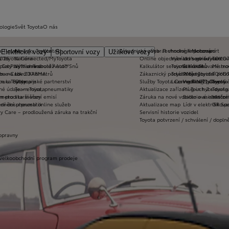
ologie
Svět Toyota
O nás
a T-mate
Novinky Toyota
Kontakt
Zákaznická zóna
Vybrat vhodné financování
Technologie pohonu
Motorsport
Elektrické vozy
Sportovní vozy
Užitkové vozy
2026
y Toyota Connected/MyToyota
Kariéra
Online objednání do servisu
Vybrat vhodné financov
Let's go beyond
TOYOT
plety zimních kol
 CarPlay™ a Android Auto™
Výtvarná soutěž Auto Snů
Kalkulátor servisních úkonů
Toyota Kredit
Elektrifikované mo
Mistrov
užba na rok ZDARMA
m e-Call
Lovci Kilometrů
Zákaznický portál Moje Toyota
Toyota Easy
Plně hybridní poh
TOYOT
ruka Extracare
ce u Toyoty
Olympijské partnerství
Služby Toyota Connected/MyToyota
Leasing KINTO One
Vodíkový palivový 
Toyot
né údaje – emise, pneumatiky
Team Toyota
Aktualizace zařízení Touch 2 s navi
Plug-in hybrid
Toyota
m pro starší vozy
metodika měření emisí
Záruka na nové vozidlo a asistenční
Bateriové elektrom
Histor
adnění pneumatik
ní dosutpnosti online služeb
Aktualizace map
Lídr v elektrifiko
GR Spo
y Care – prodloužená záruka na trakční
Servisní historie vozidel
Toyota potvrzení / schválení / dopln
opravny
 velkoobchodní program prodeje