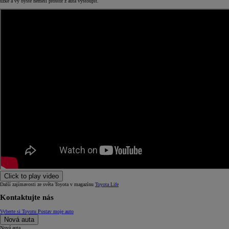
úzké a vy byste neměli prostor z auta vystoupit.
Click to play video
Další zajímavosti ze světa Toyota v magazínu
Toyota Life
Kontaktujte nás
Vyberte si Toyotu
Postav moje auto
Nová auta
Nová auta