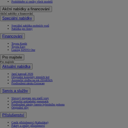
Prohlédněte si ceníky všech modelů
Akční nabídky a financování
Akční nabídky a financování
Speciální nabídky
Speciální nabídka osobních vozů
Nabídka pro firmy
Financování
Toyota Kredit
Toyota Easy
Leasing KINTO One
Pro majitele
Pro majitele
Aktuální nabídka
Jarní kampaň 2026
Originální komplety zimních kol
Asistenční služba na rok ZDARMA
Prodloužená záruka Extracare
Servis a služby
Slevový program pro starší vozy
Celoroční uskladnění pneumatik
Prodloužení záruky baterie hybridního pohonu
Originální díly
Příslušenství
Ceník příslušenství (Kalkulátor)
Pakety a ceníky příslušenství