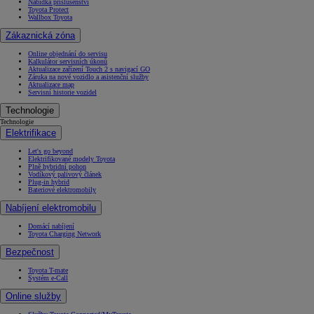
Nabídka příslušenství
Toyota Protect
Wallbox Toyota
Zákaznická zóna
Online objednání do servisu
Kalkulátor servisních úkonů
Aktualizace zařízení Touch 2 s navigací GO
Záruka na nové vozidlo a asistenční služby
Aktualizace map
Servisní historie vozidel
Technologie
Technologie
Elektrifikace
Let's go beyond
Elektrifikované modely Toyota
Plně hybridní pohon
Vodíkový palivový článek
Plug-in hybrid
Bateriové elektromobily
Nabíjení elektromobilu
Domácí nabíjení
Toyota Charging Network
Bezpečnost
Toyota T-mate
Systém e-Call
Online služby