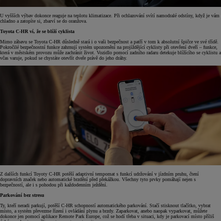
U vyšších výbav dokonce reaguje na teplotu klimatizace. Při ochlazování svítí namodralé odstíny, když je vám
chladno a zatopíte si, zbarví se do oranžova.
Toyota C-HR ví, že se blíží cyklista
Mimo zábavu se Toyota C-HR důsledně stará i o vaši bezpečnost a patří v tom k absolutní špičce ve své třídě.
Pokročilé bezpečnostní funkce zahrnují systém upozornění na projíždějící cyklisty při otevření dveří – funkce,
která v městském provozu může zachránit život. Vozidlo pomocí zadního radaru detekuje blížícího se cyklistu a
včas varuje, pokud se chystáte otevřít dveře právě do jeho dráhy.
Z dalších funkcí Toyoty C-HR potěší adaptivní tempomat s funkcí udržování v jízdním pruhu, čtení
dopravních značek nebo automatické brzdění před překážkou. Všechny tyto prvky pomáhají nejen s
bezpečností, ale i s pohodou při každodenním ježdění.
Parkování bez stresu
Ty, kteří neradi parkují, potěší C-HR schopností automatického parkování. Stačí stisknout tlačítko, vybrat
místo, a systém převezme řízení i ovládání plynu a brzdy. Zaparkovat, anebo naopak vyparkovat, můžete
dokonce jen pomocí aplikace Remote Park Europe, což se hodí třeba v situaci, kdy je parkovací místo příliš