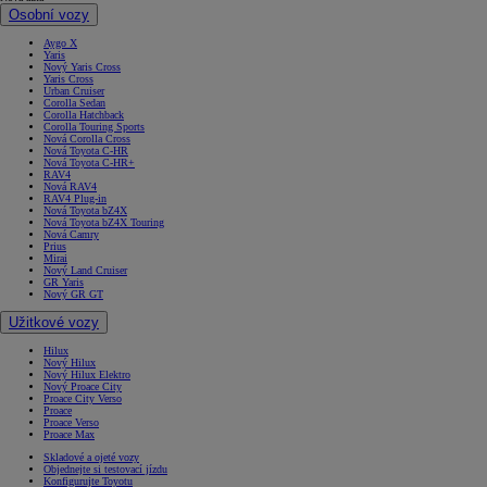
Osobní vozy
Aygo X
Yaris
Nový Yaris Cross
Yaris Cross
Urban Cruiser
Corolla Sedan
Corolla Hatchback
Corolla Touring Sports
Nová Corolla Cross
Nová Toyota C-HR
Nová Toyota C-HR+
RAV4
Nová RAV4
RAV4 Plug-in
Nová Toyota bZ4X
Nová Toyota bZ4X Touring
Nová Camry
Prius
Mirai
Nový Land Cruiser
GR Yaris
Nový GR GT
Užitkové vozy
Hilux
Nový Hilux
Nový Hilux Elektro
Nový Proace City
Proace City Verso
Proace
Proace Verso
Proace Max
Skladové a ojeté vozy
Objednejte si testovací jízdu
Konfigurujte Toyotu