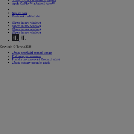
Služby Toyota Connected/MyToyota
Apple CarPlay™ a Android Auto™
Napište nám
Oznámení o sdílení dat
(Opens in new window)
(Opens in new window)
(Opens in new window)
(Opens in new window)
Copyright © Toyota 2026
Zásady používání souborů cookie
Podmínky pro uživatele
Pravidla pro zpracování Osobních údajů
Zásady ochrany osobních údajů