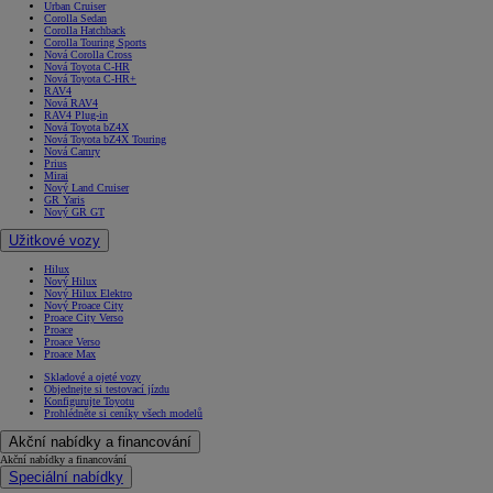
Urban Cruiser
Corolla Sedan
Corolla Hatchback
Corolla Touring Sports
Nová Corolla Cross
Nová Toyota C-HR
Nová Toyota C-HR+
RAV4
Nová RAV4
RAV4 Plug-in
Nová Toyota bZ4X
Nová Toyota bZ4X Touring
Nová Camry
Prius
Mirai
Nový Land Cruiser
GR Yaris
Nový GR GT
Užitkové vozy
Hilux
Nový Hilux
Nový Hilux Elektro
Nový Proace City
Proace City Verso
Proace
Proace Verso
Proace Max
Skladové a ojeté vozy
Objednejte si testovací jízdu
Konfigurujte Toyotu
Prohlédněte si ceníky všech modelů
Akční nabídky a financování
Akční nabídky a financování
Speciální nabídky