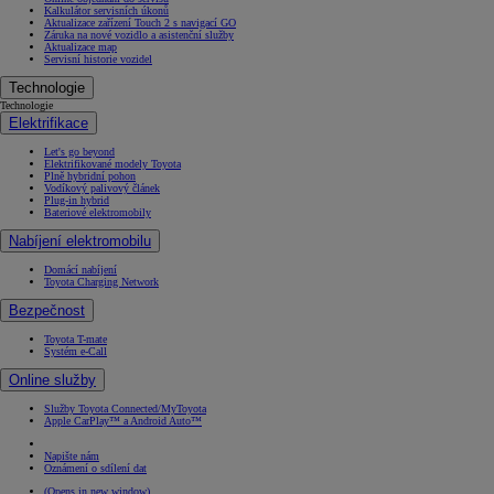
Kalkulátor servisních úkonů
Aktualizace zařízení Touch 2 s navigací GO
Záruka na nové vozidlo a asistenční služby
Aktualizace map
Servisní historie vozidel
Technologie
Technologie
Elektrifikace
Let's go beyond
Elektrifikované modely Toyota
Plně hybridní pohon
Vodíkový palivový článek
Plug-in hybrid
Bateriové elektromobily
Nabíjení elektromobilu
Domácí nabíjení
Toyota Charging Network
Bezpečnost
Toyota T-mate
Systém e-Call
Online služby
Služby Toyota Connected/MyToyota
Apple CarPlay™ a Android Auto™
Napište nám
Oznámení o sdílení dat
(Opens in new window)