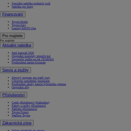
Speciální nabídka osobních vozů
Nabídka pro firmy
Financování
Toyota Kredit
Toyota Easy
Leasing KINTO One
Pro majitele
Pro majitele
Aktuální nabídka
Jarní kampaň 2026
Originální komplety zimních kol
Asistenční služba na rok ZDARMA
Prodloužená záruka Extracare
Servis a služby
Slevový program pro starší vozy
Celoroční uskladnění pneumatik
Prodloužení záruky baterie hybridního pohonu
Originální díly
Příslušenství
Ceník příslušenství (Kalkulátor)
Pakety a ceníky příslušenství
Nabídka příslušenství
Toyota Protect
Wallbox Toyota
Zákaznická zóna
Online objednání do servisu