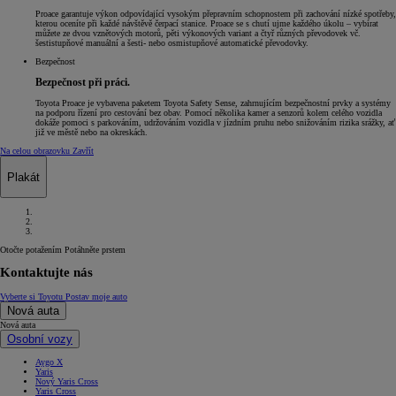
Proace garantuje výkon odpovídající vysokým přepravním schopnostem při zachování nízké spotřeby,
kterou oceníte při každé návštěvě čerpací stanice. Proace se s chutí ujme každého úkolu – vybírat
můžete ze dvou vznětových motorů, pěti výkonových variant a čtyř různých převodovek vč.
šestistupňové manuální a šesti- nebo osmistupňové automatické převodovky.
Bezpečnost
Bezpečnost při práci.
Toyota Proace je vybavena paketem Toyota Safety Sense, zahrnujícím bezpečnostní prvky a systémy
na podporu řízení pro cestování bez obav. Pomocí několika kamer a senzorů kolem celého vozidla
dokáže pomoci s parkováním, udržováním vozidla v jízdním pruhu nebo snižováním rizika srážky, ať
již ve městě nebo na okreskách.
Na celou obrazovku
Zavřít
Plakát
Otočte potažením
Potáhněte prstem
Kontaktujte nás
Vyberte si Toyotu
Postav moje auto
Nová auta
Nová auta
Osobní vozy
Aygo X
Yaris
Nový Yaris Cross
Yaris Cross