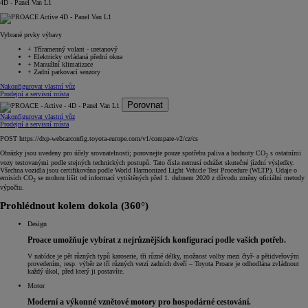
4D - Panel Van L1
Vybrané prvky výbavy
+
Tříramenný volant - uretanový
+
Elektricky ovládaná přední okna
+
Manuální klimatizace
+
Zadní parkovací senzory
Nakonfigurovat vlastní vůz
Prodejní a servisní místa
Porovnat
Nakonfigurovat vlastní vůz
Prodejní a servisní místa
POST https://dxp-webcarconfig.toyota-europe.com/v1/compare-v2/cz/cs
Obrázky jsou uvedeny pro účely srovnatelnosti; porovnejte pouze spotřebu paliva a hodnoty CO
s ostatními
2
vozy testovanými podle stejných technických postupů. Tato čísla nemusí odrážet skutečné jízdní výsledky.
Všechna vozidla jsou certifikována podle World Harmonized Light Vehicle Test Procedure (WLTP). Údaje o
emisích CO
se mohou lišit od informací vytištěných před 1. dubnem 2020 z důvodu změny oficiální metody
2
výpočtu.
Prohlédnout kolem dokola (360°)
Design
Proace umožňuje vybírat z nejrůznějších konfigurací podle vašich potřeb.
V nabídce je pět různých typů karoserie, tři různé délky, možnost volby mezi čtyř- a pětidveřovým
provedením, resp. výběr ze tří různých verzí zadních dveří – Toyota Proace je odhodlána zvládnout
každý úkol, před který ji postavíte.
Motor
Moderní a výkonné vznětové motory pro hospodárné cestování.