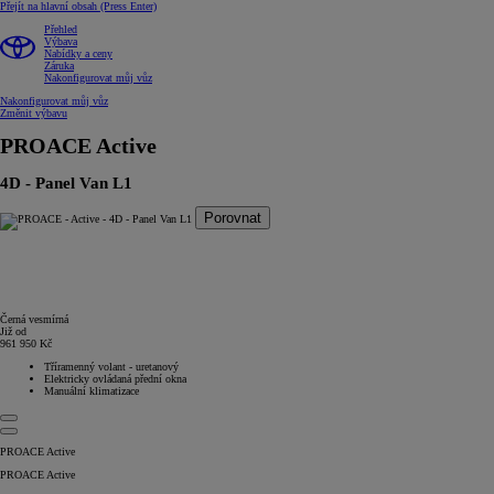
Přejít na hlavní obsah
(Press Enter)
Přehled
Výbava
Nabídky a ceny
Záruka
Nakonfigurovat můj vůz
Nakonfigurovat můj vůz
Změnit výbavu
PROACE
Active
4D - Panel Van L1
Porovnat
Černá vesmírná
Již od
961 950 Kč
Tříramenný volant - uretanový
Elektricky ovládaná přední okna
Manuální klimatizace
PROACE Active
PROACE Active