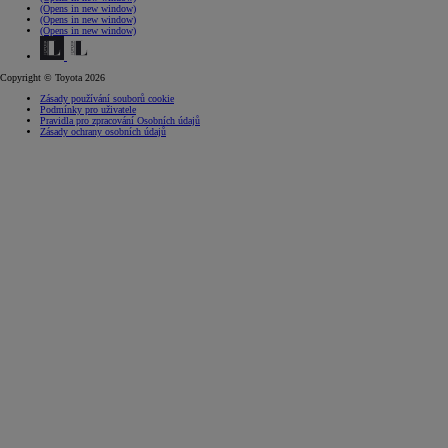
(Opens in new window)
(Opens in new window)
(Opens in new window)
Copyright © Toyota 2026
Zásady používání souborů cookie
Podmínky pro uživatele
Pravidla pro zpracování Osobních údajů
Zásady ochrany osobních údajů