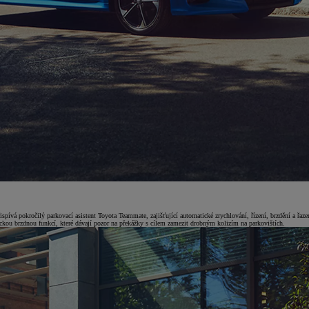
ispívá pokročilý parkovací asistent Toyota Teammate, zajišťující automatické zrychlování, řízení, brzdění a řaz
ckou brzdnou funkcí, které dávají pozor na překážky s cílem zamezit drobným kolizím na parkovištích.