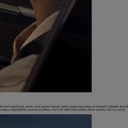
edkolizní bezpečnostní systém, který pomocí senzorů, radarů a kamer upozorňuje na nebezpečí a případně aktivně
dporu bezpečnějšího cestování po dálnici. Jste-li při každé jízdě chráněni těmito systémy, stačí si je už jen