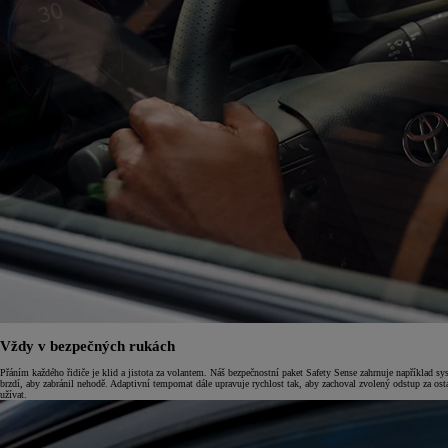
Od
399 000 Kč
s DPH
vč. zvýhodnění
20 000 Kč
Vždy v bezpečných rukách
a bonusu za výkup
50 000 Kč
Přáním každého řidiče je klid a jistota za volantem. Náš bezpečnostní paket Safety Sense zahrnuje například s
brzdí, aby zabránil nehodě. Adaptivní tempomat dále upravuje rychlost tak, aby zachoval zvolený odstup za osta
Yaris Cross
užívat.
HYBRID