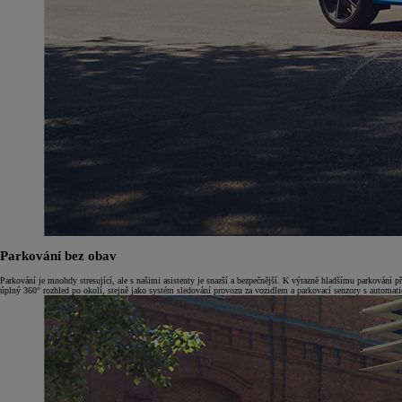
Od
549 000 Kč
s DPH
vč. zvýhodnění
75 000 Kč
Corolla Hatchback
HYBRID
Parkování bez obav
Parkování je mnohdy stresující, ale s našimi asistenty je snazší a bezpečnější. K výrazně hladšímu parkování př
úplný 360° rozhled po okolí, stejně jako systém sledování provozu za vozidlem a parkovací senzory s automati