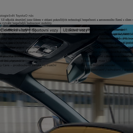
ologie
Svět Toyota
O nás
ě. Už několik desetiletí jsme lídrem v oblasti pokročilých technologií bezpečnosti a autonomního řízení s cíl
a vytvářet bezpečnější budoucnost mobility.
a T-mate
Novinky Toyota
Kontakt
Zákaznická zóna
Vybrat vhodné financování
Technologie pohonu
Motorsport
Elektrické vozy
Sportovní vozy
Užitkové vozy
2026
y Toyota Connected/MyToyota
Kariéra
Online objednání do servisu
Vybrat vhodné financov
Let's go beyond
TOYOT
plety zimních kol
 CarPlay™ a Android Auto™
Výtvarná soutěž Auto Snů
Kalkulátor servisních úkonů
Toyota Kredit
Elektrifikované mo
Mistrov
užba na rok ZDARMA
m e-Call
Lovci Kilometrů
Zákaznický portál Moje Toyota
Toyota Easy
Plně hybridní poh
TOYOT
ruka Extracare
ce u Toyoty
Olympijské partnerství
Služby Toyota Connected/MyToyota
Leasing KINTO One
Vodíkový palivový 
Toyot
né údaje – emise, pneumatiky
Team Toyota
Aktualizace zařízení Touch 2 s navi
Plug-in hybrid
Toyota
m pro starší vozy
metodika měření emisí
Záruka na nové vozidlo a asistenční
Bateriové elektrom
Histor
adnění pneumatik
ní dosutpnosti online služeb
Aktualizace map
Lídr v elektrifiko
GR Spo
y Care – prodloužená záruka na trakční
Servisní historie vozidel
Toyota potvrzení / schválení / dopln
opravny
 velkoobchodní program prodeje