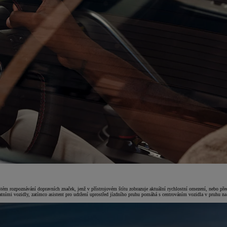
ystém rozpoznávání dopravních značek, jenž v přístrojovém štítu zobrazuje aktuální rychlostní omezení, nebo př
tními vozidly, zatímco asistent pro udržení uprostřed jízdního pruhu pomáhá s centrováním vozidla v pruhu na po