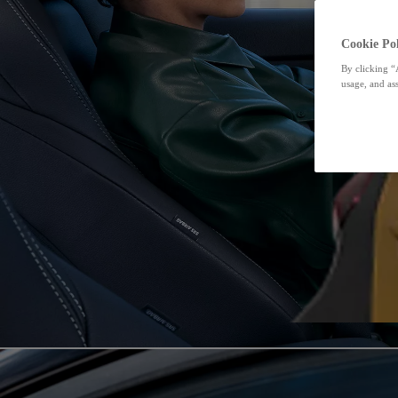
Cookie Pol
By clicking “
usage, and ass