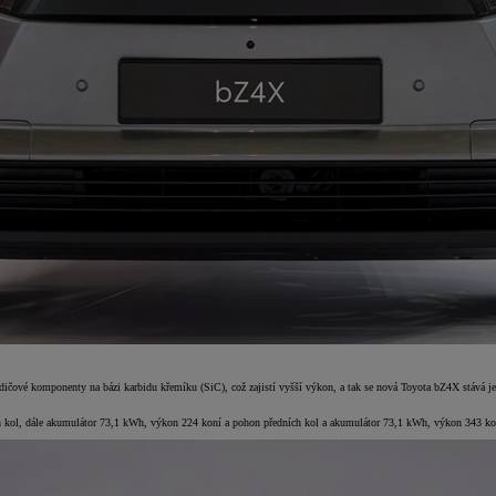
odičové komponenty na bázi karbidu křemíku (SiC), což zajistí vyšší výkon, a tak se nová Toyota bZ4X stáv
h kol, dále akumulátor 73,1 kWh, výkon 224 koní a pohon předních kol a akumulátor 73,1 kWh, výkon 343 ko