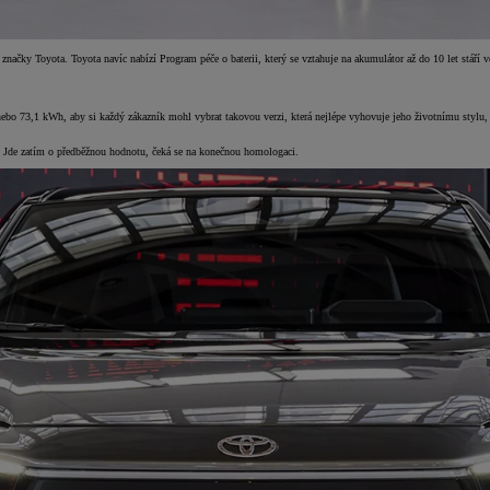
ů značky Toyota. Toyota navíc nabízí Program péče o baterii, který se vztahuje na akumulátor až do 10 let stá
bo 73,1 kWh, aby si každý zákazník mohl vybrat takovou verzi, která nejlépe vyhovuje jeho životnímu stylu
 Jde zatím o předběžnou hodnotu, čeká se na konečnou homologaci.