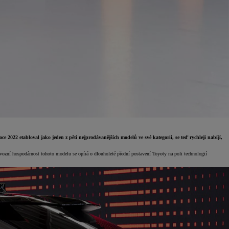
2022 etabloval jako jeden z pěti nejprodávanějších modelů ve své kategorii, se teď rychleji nabíjí,
ovozní hospodárnost tohoto modelu se opírá o dlouholeté přední postavení Toyoty na poli technologií