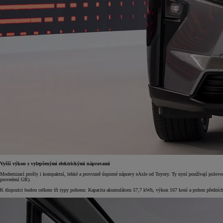
Vyšší výkon s vylepšenými elektrickými nápravami
Modernizací prošly i kompaktní, lehké a provozně úsporné nápravy eAxle od Toyoty. Ty nyní používají polov
provedení GR).
K dispozici budou celkem tři typy pohonu: Kapacita akumulátoru 57,7 kWh, výkon 167 koní a pohon předníc