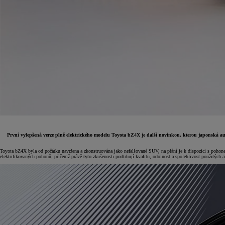
První vylepšená verze plně elektrického modelu Toyota bZ4X je další novinkou, kterou japonská auto
Toyota bZ4X byla od počátku navržena a zkonstruována jako nefalšované SUV, na přání je k dispozici s pohonem
Od
399 000 Kč
s DPH
elektrifikovaných pohonů, přičemž právě tyto zkušenosti podtrhují kvalitu, odolnost a spolehlivost použitých 
vč. zvýhodnění
20 000 Kč
a bonusu za výkup
50 000 Kč
Yaris Cross
HYBRID