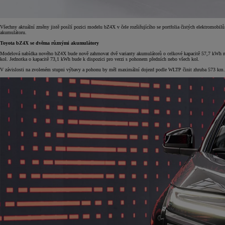
Všechny aktuální změny jistě posílí pozici modelu bZ4X v čele rozšiřujícího se portfolia čistých elektromobil
akumulátoru.
Toyota bZ4X se dvěma různými akumulátory
Modelová nabídka nového bZ4X bude nově zahrnovat dvě varianty akumulátorů o celkové kapacitě 57,7 kWh ne
kol. Jednotka o kapacitě 73,1 kWh bude k dispozici pro verzi s pohonem předních nebo všech kol.
V závislosti na zvoleném stupni výbavy a pohonu by měl maximální dojezd podle WLTP činit zhruba 573 km.