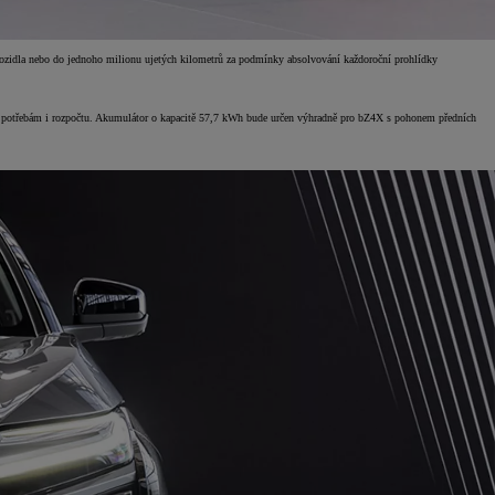
ří vozidla nebo do jednoho milionu ujetých kilometrů za podmínky absolvování každoroční prohlídky
, potřebám i rozpočtu. Akumulátor o kapacitě 57,7 kWh bude určen výhradně pro bZ4X s pohonem předních