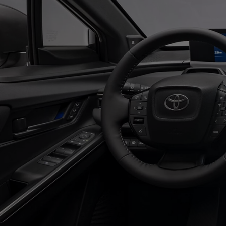
Od
549 000 Kč
s DPH
vč. zvýhodnění
75 000 Kč
Corolla Hatchback
HYBRID