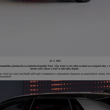
14. 3. 2025
mobilka představila na letošním Kenshiki Foru. Vůz, který se od svého uvedení na evropské trhy v roce 
dostal vyšší výkon a zvýší se také jeho dojezd.
 všech kol, který teď přináší ještě lepší ovladatelnost a zdokonalené schopnosti na nezpevněných cestách. Pr
akumulátorů.