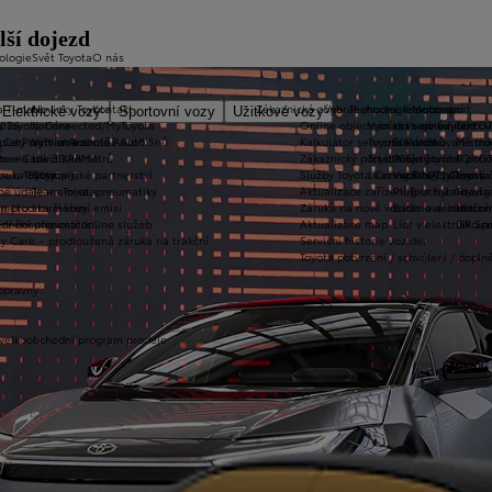
lší dojezd
ologie
Svět Toyota
O nás
a T-mate
Novinky Toyota
Kontakt
Zákaznická zóna
Vybrat vhodné financování
Technologie pohonu
Motorsport
Elektrické vozy
Sportovní vozy
Užitkové vozy
2026
y Toyota Connected/MyToyota
Kariéra
Online objednání do servisu
Vybrat vhodné financov
Let's go beyond
TOYOT
plety zimních kol
 CarPlay™ a Android Auto™
Výtvarná soutěž Auto Snů
Kalkulátor servisních úkonů
Toyota Kredit
Elektrifikované mo
Mistrov
užba na rok ZDARMA
m e-Call
Lovci Kilometrů
Zákaznický portál Moje Toyota
Toyota Easy
Plně hybridní poh
TOYOT
ruka Extracare
ce u Toyoty
Olympijské partnerství
Služby Toyota Connected/MyToyota
Leasing KINTO One
Vodíkový palivový 
Toyot
né údaje – emise, pneumatiky
Team Toyota
Aktualizace zařízení Touch 2 s navi
Plug-in hybrid
Toyota
m pro starší vozy
metodika měření emisí
Záruka na nové vozidlo a asistenční
Bateriové elektrom
Histor
adnění pneumatik
ní dosutpnosti online služeb
Aktualizace map
Lídr v elektrifiko
GR Spo
y Care – prodloužená záruka na trakční
Servisní historie vozidel
Toyota potvrzení / schválení / dopln
opravny
 velkoobchodní program prodeje