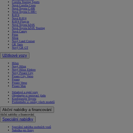
Corolla Touring Sports
Nová Corolla Cross
Nová Toyota C-HR
Nová Toyota C-HR+
RAV4
Nová RAV4
RAV4 Plug-in
Nová Toyota bZ4X
Nová Toyota bZ4X Touring
Nová Camry
Prius
Mirai
Nový Land Cruiser
GR Yaris
Nový GR GT
Užitkové vozy
Hilux
Nový Hilux
Nový Hilux Elektro
Nový Proace City
Proace City Verso
Proace
Proace Verso
Proace Max
Skladové a ojeté vozy
Objednejte si testovací jízdu
Konfigurujte Toyotu
Prohlédněte si ceníky všech modelů
Akční nabídky a financování
Akční nabídky a financování
Speciální nabídky
Speciální nabídka osobních vozů
Nabídka pro firmy