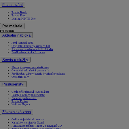
Financování
Toyota Kredit
Toyota Easy
Leasing KINTO One
Pro majitele
Pro majitele
Aktuální nabídka
Jarní kampaň 2026
Originální komplety zimních kol
Asistenční služba na rok ZDARMA
Prodloužená záruka Extracare
Servis a služby
Slevový program pro starší vozy
Celoroční uskladnění pneumatik
Prodloužení záruky baterie hybridního pohonu
Originální díly
Příslušenství
Ceník příslušenství (Kalkulátor)
Pakety a ceníky příslušenství
Nabídka příslušenství
Toyota Protect
Wallbox Toyota
Zákaznická zóna
Online objednání do servisu
Kalkulátor servisních úkonů
Aktualizace zařízení Touch 2 s navigací GO
Záruka na nové vozidlo a asistenční služby