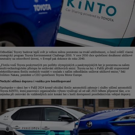
Odhodlání Toyoty budovat lepší svět je velkou měrou postaveno na trvalé udržitelnosti, o čemž svědčí vlastní
strategický program Toyota Environmental Challenge 2050. V roce 2050 chce společnost dosáhnout uhlíkové
neutrality na celosvětové úrovni, v Evropě pak dokonce do roku 2040.
„Flotila vozů Toyota poskytnutých pro potřeby olympijských a paralympijských her je postavena na našem
multi-technologickém přístupu ke snižování uhlíkových emisí. Toyota na hry v Paříži přiváží stoprocentně
elektrifikovanou flotilu osobních vozidel v souladu s naším odhodláním snižovat uhlíkové emise,“ řekl
Jošihiro Nakata, prezident a CEO společnosti Toyota Motor Europe.
Nechybí sdílená doprava i vozítka pro hendikepované
Spolupráce v rámci her v Paříž 2024 kromě oficiální flotily automobilů zahrnuje i služby sdílení automobilů
Toyota KINTO, která pracovníci organizačního výboru využívají už od září 2023 během přípravné fáze, a to
zejména při cestování do vzdálenějších míst konání her s horší dostupností prostřednictvím veřejné dopravy.