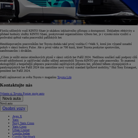
Flotila sdílených vozů KINTO Share je ukázkou inkluzivního přístupu a dostupnosti. Dokladem efektivity a
přidané hodnoty služby KINTO Share, poskytované organizačnímu výboru her, je i vysoká míra využití a
pochvalná zpětná vazba pracovníků pařížských her.
Hendikepovaným pracovníkům her Toyota dodala také první vozítka C+Walk S, která jim výrazně usnadní
pohyb v rámci budovy Pulse. Jde o první várku ze 700 kusů, které Toyota poskytne sportovcům,
zaměstnancům i divákům.
„Cílem je snížit emise skleníkových plynů v rámci celých her Paříž 2024. Nedílnou součástí naší podpory cílů
trvalé udržitelnosti je zajišťování služby sdílení automobilů Toyota KINTO pro naše pracovníky. To znamená
ekologičtější a bezpečnější přepravu pracovníků zajišťujících přípravu her, přičemž během olympijských a
paralympijských her Paříž 2024 tím nastolíme nový vysoký standard špičkové mobility,“ říká Tony Estanguet,
prezident her Paříž 2024.
Další zajímavosti ze světa Toyota v magazínu
Toyota Life
Kontaktujte nás
Vyberte si Toyotu
Postav moje auto
Nová auta
Nová auta
Osobní vozy
Aygo X
Yaris
Nový Yaris Cross
Yaris Cross
Urban Cruiser
Corolla Sedan
Corolla Hatchback