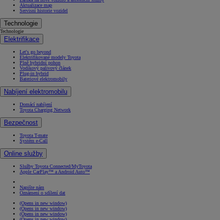
Aktualizace map
Servisní historie vozidel
Technologie
Technologie
Elektrifikace
Let's go beyond
Elektrifikované modely Toyota
Plně hybridní pohon
Vodíkový palivový článek
Plug-in hybrid
Bateriové elektromobily
Nabíjení elektromobilu
Domácí nabíjení
Toyota Charging Network
Bezpečnost
Toyota T-mate
Systém e-Call
Online služby
Služby Toyota Connected/MyToyota
Apple CarPlay™ a Android Auto™
Napište nám
Oznámení o sdílení dat
(Opens in new window)
(Opens in new window)
(Opens in new window)
(Opens in new window)