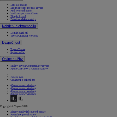
Let's go beyond
Elektrifikované modely Toyota
Plně hybridní pohon
Vodíkový palivový článek
Plug-in hybrid
Bateriové elektromobily
Nabíjení elektromobilu
Domácí nabíjení
Toyota Charging Network
Bezpečnost
Toyota T-mate
Systém e-Call
Online služby
Služby Toyota Connected/MyToyota
Apple CarPlay™ a Android Auto™
Napište nám
Oznámení o sdílení dat
(Opens in new window)
(Opens in new window)
(Opens in new window)
(Opens in new window)
Copyright © Toyota 2026
Zásady používání souborů cookie
Podmínky pro uživatele