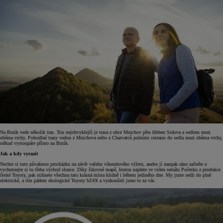
Na Brník vede několik tras. Tou nejobvyklejší je trasa z obce Mnichov přes hřeben Srdova a sedlem mezi
oběma vrchy. Pohodlné trasy vedou z Mnichova nebo z Charvatců polními cestami do sedla mezi oběma vrchy,
odkud vystoupáte přímo na Brník.
Jak a kdy vyrazit
Nechte si tuto půvabnou procházku na závěr vašeho víkendového výletu, anebo jí naopak ráno začněte a
vychutnejte si tu třeba východ slunce. Díky šikovné mapě, kterou najdete ve videu seriálu Počesku z produkce
české Toyoty, pak stihnete všechna tato krásná místa klidně i během jediného dne. My jsme sedli do plně
elektrické, a tím pádem ekologické Toyoty bZ4X a vyzkoušeli jsme to za vás.