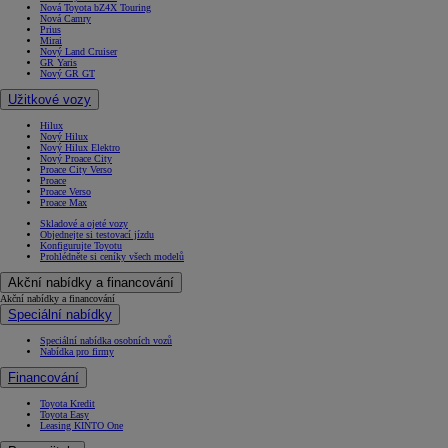
Nová Toyota bZ4X Touring
Nová Camry
Prius
Mirai
Nový Land Cruiser
GR Yaris
Nový GR GT
Užitkové vozy
Hilux
Nový Hilux
Nový Hilux Elektro
Nový Proace City
Proace City Verso
Proace
Proace Verso
Proace Max
Skladové a ojeté vozy
Objednejte si testovací jízdu
Konfigurujte Toyotu
Prohlédněte si ceníky všech modelů
Akční nabídky a financování
Akční nabídky a financování
Speciální nabídky
Speciální nabídka osobních vozů
Nabídka pro firmy
Financování
Toyota Kredit
Toyota Easy
Leasing KINTO One