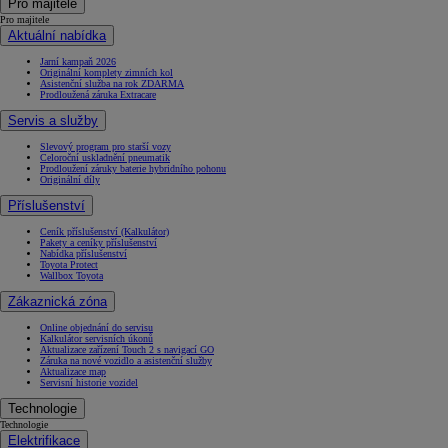
Pro majitele
Pro majitele
Aktuální nabídka
Jarní kampaň 2026
Originální komplety zimních kol
Asistenční služba na rok ZDARMA
Prodloužená záruka Extracare
Servis a služby
Slevový program pro starší vozy
Celoroční uskladnění pneumatik
Prodloužení záruky baterie hybridního pohonu
Originální díly
Příslušenství
Ceník příslušenství (Kalkulátor)
Pakety a ceníky příslušenství
Nabídka příslušenství
Toyota Protect
Wallbox Toyota
Zákaznická zóna
Online objednání do servisu
Kalkulátor servisních úkonů
Aktualizace zařízení Touch 2 s navigací GO
Záruka na nové vozidlo a asistenční služby
Aktualizace map
Servisní historie vozidel
Technologie
Technologie
Elektrifikace