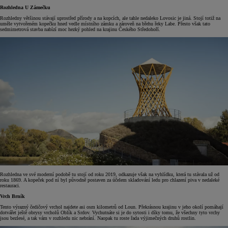
Rozhledna U Zámečku
Rozhledny většinou stávají uprostřed přírody a na kopcích, ale tahle nedaleko Lovosic je jiná. Stojí totiž na
uměle vytvořeném kopečku hned vedle místního zámku a zároveň na břehu řeky Labe. Přesto však tato
sedmimetrová stavba nabízí moc hezký pohled na krajinu Českého Středohoří.
Rozhledna ve své moderní podobě tu stojí od roku 2019, odkazuje však na vyhlídku, která tu stávala už od
roku 1869. A kopeček pod ní byl původně postaven za účelem skladování ledu pro chlazení piva v nedaleké
restauraci.
Vrch Brník
Tento výrazný čedičový vrchol najdete asi osm kilometrů od Loun. Překrásnou krajinu v jeho okolí pomáhají
dotvářet ještě obrysy vrcholů Oblík a Srdov. Vychutnáte si je do sytosti i díky tomu, že všechny tyto vrchy
jsou bezlesé, a tak vám v rozhledu nic nebrání. Naopak tu roste řada výjimečných druhů rostlin.