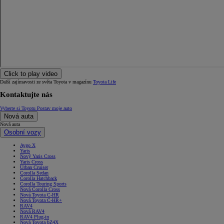
Click to play video
Další zajímavosti ze světa Toyota v magazínu
Toyota Life
Kontaktujte nás
Vyberte si Toyotu
Postav moje auto
Nová auta
Nová auta
Osobní vozy
Aygo X
Yaris
Nový Yaris Cross
Yaris Cross
Urban Cruiser
Corolla Sedan
Corolla Hatchback
Corolla Touring Sports
Nová Corolla Cross
Nová Toyota C-HR
Nová Toyota C-HR+
RAV4
Nová RAV4
RAV4 Plug-in
Nová Toyota bZ4X