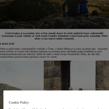
Česká krajina je na podzim, kdy se listy stromů zbarví do všech možných barev, nejkrásnější.
Vychutnejte si proto výhledy ze všech koutů Českého Středohoří a když bude pršet, nezoufejte. Právě
tehdy si zase nejvíce užijete vodopády.
Labská Stráž
Tohle je určitě jedna z nejkrásnějších vyhlídek v Česku. Z města Děčína je to navíc na dosah ruky. Atmosféra
místa tyčícího se vysoko nad Labským kaňonem na severním konci městského parku Kvádrberk je navíc
nezapomenutelná nejen pro samotný výhled do údolí a skalní útvary Prostředního Žlebu, ale také díky
romantickému pískovcovému pavilonu z konce 19. století.
Cookie Policy