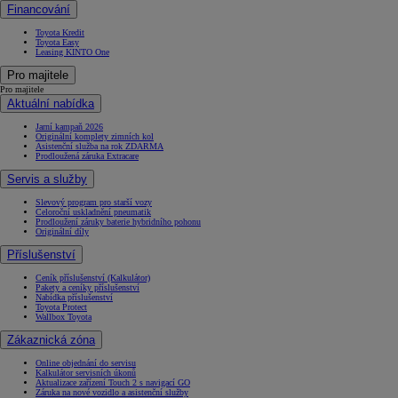
Financování
Toyota Kredit
Toyota Easy
Leasing KINTO One
Pro majitele
Pro majitele
Aktuální nabídka
Jarní kampaň 2026
Originální komplety zimních kol
Asistenční služba na rok ZDARMA
Prodloužená záruka Extracare
Servis a služby
Slevový program pro starší vozy
Celoroční uskladnění pneumatik
Prodloužení záruky baterie hybridního pohonu
Originální díly
Příslušenství
Ceník příslušenství (Kalkulátor)
Pakety a ceníky příslušenství
Nabídka příslušenství
Toyota Protect
Wallbox Toyota
Zákaznická zóna
Online objednání do servisu
Kalkulátor servisních úkonů
Aktualizace zařízení Touch 2 s navigací GO
Záruka na nové vozidlo a asistenční služby