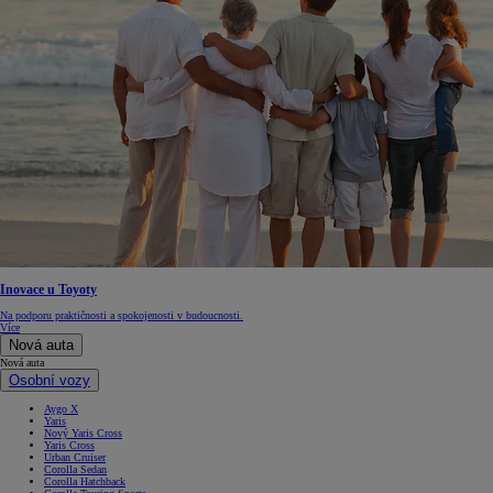
Inovace u Toyoty
Na podporu praktičnosti a spokojenosti v budoucnosti.
Více
Nová auta
Nová auta
Osobní vozy
Aygo X
Yaris
Nový Yaris Cross
Yaris Cross
Urban Cruiser
Corolla Sedan
Corolla Hatchback