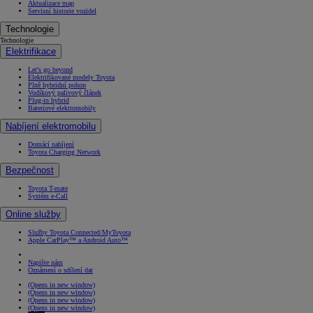
Aktualizace map
Servisní historie vozidel
Technologie
Technologie
Elektrifikace
Let's go beyond
Elektrifikované modely Toyota
Plně hybridní pohon
Vodíkový palivový článek
Plug-in hybrid
Bateriové elektromobily
Nabíjení elektromobilu
Domácí nabíjení
Toyota Charging Network
Bezpečnost
Toyota T-mate
Systém e-Call
Online služby
Služby Toyota Connected/MyToyota
Apple CarPlay™ a Android Auto™
Napište nám
Oznámení o sdílení dat
(Opens in new window)
(Opens in new window)
(Opens in new window)
(Opens in new window)