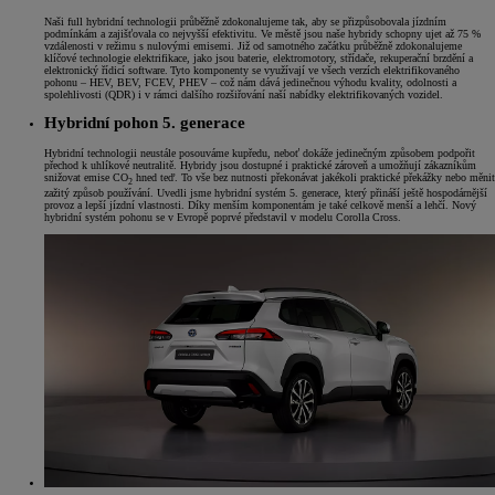
Naši full hybridní technologii průběžně zdokonalujeme tak, aby se přizpůsobovala jízdním
podmínkám a zajišťovala co nejvyšší efektivitu. Ve městě jsou naše hybridy schopny ujet až 75 %
vzdálenosti v režimu s nulovými emisemi. Již od samotného začátku průběžně zdokonalujeme
klíčové technologie elektrifikace, jako jsou baterie, elektromotory, střídače, rekuperační brzdění a
elektronický řídicí software. Tyto komponenty se využívají ve všech verzích elektrifikovaného
pohonu – HEV, BEV, FCEV, PHEV – což nám dává jedinečnou výhodu kvality, odolnosti a
spolehlivosti (QDR) i v rámci dalšího rozšiřování naší nabídky elektrifikovaných vozidel.
Hybridní pohon 5. generace
Hybridní technologii neustále posouváme kupředu, neboť dokáže jedinečným způsobem podpořit
přechod k uhlíkové neutralitě. Hybridy jsou dostupné i praktické zároveň a umožňují zákazníkům
snižovat emise CO
hned teď. To vše bez nutnosti překonávat jakékoli praktické překážky nebo měnit
2
zažitý způsob používání. Uvedli jsme hybridní systém 5. generace, který přináší ještě hospodárnější
provoz a lepší jízdní vlastnosti. Díky menším komponentám je také celkově menší a lehčí. Nový
hybridní systém pohonu se v Evropě poprvé představil v modelu Corolla Cross.