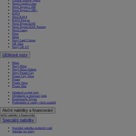
Corolla Touring Sports
Nová Corolla Cross
Nová Toyota C-HR
Nová Toyota C-HR+
RAV4
Nová RAV4
RAV4 Plug-in
Nová Toyota bZ4X
Nová Toyota bZ4X Touring
Nová Camry
Prius
Mirai
Nový Land Cruiser
GR Yaris
Nový GR GT
Užitkové vozy
Hilux
Nový Hilux
Nový Hilux Elektro
Nový Proace City
Proace City Verso
Proace
Proace Verso
Proace Max
Skladové a ojeté vozy
Objednejte si testovací jízdu
Konfigurujte Toyotu
Prohlédněte si ceníky všech modelů
Akční nabídky a financování
Akční nabídky a financování
Speciální nabídky
Speciální nabídka osobních vozů
Nabídka pro firmy