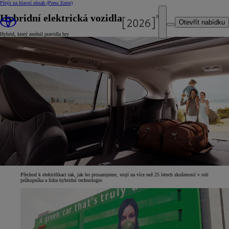
Přejít na hlavní obsah
(Press Enter)
Hybridní elektrická vozidla
Otevřít nabídku
Hybrid, který změnil pravidla hry
Přechod k elektrifikaci tak, jak ho prosazujeme, stojí na více než 25 letech zkušeností v roli
průkopníka a lídra hybridní technologie.