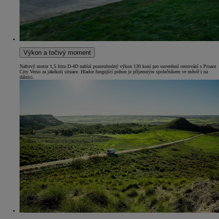
Výkon a točivý moment
Naftový motor 1,5 litru D-4D nabízí pozoruhodný výkon 130 koní pro suverénní cestování s Proace
City Verso za jakékoli situace. Hladce fungující pohon je příjemným společníkem ve městě i na
dálnici.