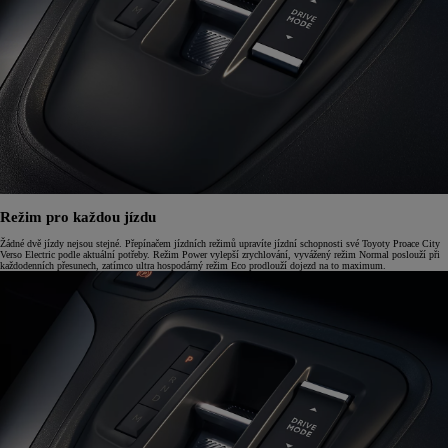
Režim pro každou jízdu
Žádné dvě jízdy nejsou stejné. Přepínačem jízdních režimů upravíte jízdní schopnosti své Toyoty Proace City
Verso Electric podle aktuální potřeby. Režim Power vylepší zrychlování, vyvážený režim Normal poslouží při
každodenních přesunech, zatímco ultra hospodárný režim Eco prodlouží dojezd na to maximum.