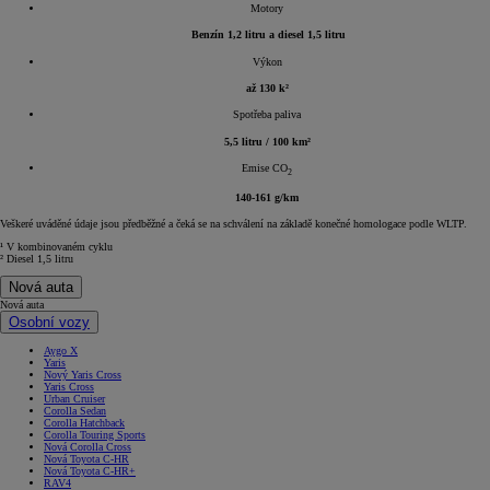
Motory
Benzín 1,2 litru a diesel 1,5 litru
Výkon
až 130 k²
Spotřeba paliva
5,5 litru / 100 km²
Emise CO
2
140-161 g/km
Veškeré uváděné údaje jsou předběžné a čeká se na schválení na základě konečné homologace podle WLTP.
¹ V kombinovaném cyklu
² Diesel 1,5 litru
Nová auta
Nová auta
Osobní vozy
Aygo X
Yaris
Nový Yaris Cross
Yaris Cross
Urban Cruiser
Corolla Sedan
Corolla Hatchback
Corolla Touring Sports
Nová Corolla Cross
Nová Toyota C-HR
Nová Toyota C-HR+
RAV4