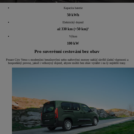
Kapacita baterie
50 kWh
Elektrický dojezd
až 330 km (+50 km)¹
Výkon
100 kW
Pro suverénní cestování bez obav
Proace City Verso s moderními benzínovými nebo naftovými motory nabízí skvělé jízdní vlastnosti a
hospodárný provoz, jakož i velkorysý dojezd, abyste mohli bez obav vyrážet i na ty nejdelší trasy.