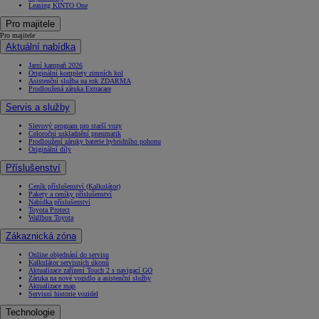
Leasing KINTO One
Pro majitele
Pro majitele
Aktuální nabídka
Jarní kampaň 2026
Originální komplety zimních kol
Asistenční služba na rok ZDARMA
Prodloužená záruka Extracare
Servis a služby
Slevový program pro starší vozy
Celoroční uskladnění pneumatik
Prodloužení záruky baterie hybridního pohonu
Originální díly
Příslušenství
Ceník příslušenství (Kalkulátor)
Pakety a ceníky příslušenství
Nabídka příslušenství
Toyota Protect
Wallbox Toyota
Zákaznická zóna
Online objednání do servisu
Kalkulátor servisních úkonů
Aktualizace zařízení Touch 2 s navigací GO
Záruka na nové vozidlo a asistenční služby
Aktualizace map
Servisní historie vozidel
Technologie