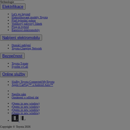
Technologie
Elektrifikace
Let's go beyond
Elektrifikované modely Toyota
Plně hybridní pohon
Vodíkový palivový článek
Plug-in hybrid
Bateriové elektromobily
Nabíjení elektromobilu
Domácí nabíjení
Toyota Charging Network
Bezpečnost
Toyota T-mate
Systém e-Call
Online služby
Služby Toyota Connected/MyToyota
Apple CarPlay™ a Android Auto™
Napište nám
Oznámení o sdílení dat
(Opens in new window)
(Opens in new window)
(Opens in new window)
(Opens in new window)
Copyright © Toyota 2026