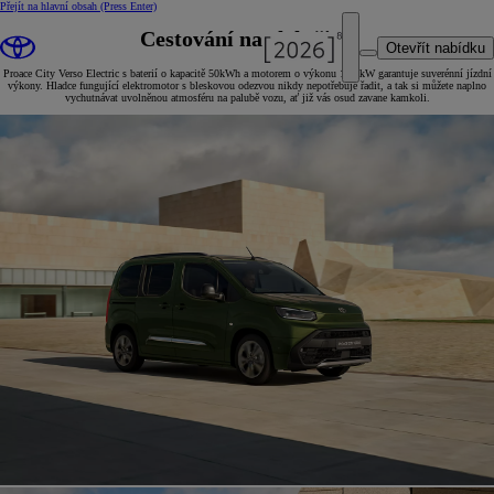
Přejít na hlavní obsah
(Press Enter)
Cestování na elektřinu
Otevřít nabídku
Proace City Verso Electric s baterií o kapacitě 50kWh a motorem o výkonu 100 kW garantuje suverénní jízdní
výkony. Hladce fungující elektromotor s bleskovou odezvou nikdy nepotřebuje řadit, a tak si můžete naplno
vychutnávat uvolněnou atmosféru na palubě vozu, ať již vás osud zavane kamkoli.