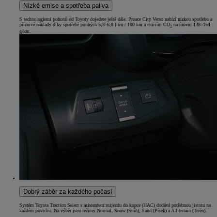
Nízké emise a spotřeba paliva
S technologiemi pohonů od Toyoty dojedete ještě dále. Proace City Verso nabízí nízkou spotřebu a
příznivé náklady díky spotřebě pouhých 5,3–6,8 litru / 100 km a emisím CO
na úrovni 138–154
2
g/km.
Dobrý záběr za každého počasí
Systém Toyota Traction Select s asistentem rozjezdu do kopce (HAC) dodává potřebnou jistotu na
každém povrchu. Na výběr jsou režimy Normal, Snow (Sníh), Sand (Písek) a All-terrain (Terén).