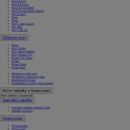
Nová RAV4
RAV4 Plug-in
Nová Toyota bZ4X
Nová Toyota bZ4X Touring
Nová Camry
Prius
Mirai
Nový Land Cruiser
GR Yaris
Nový GR GT
Užitkové vozy
Hilux
Nový Hilux
Nový Hilux Elektro
Nový Proace City
Proace City Verso
Proace
Proace Verso
Proace Max
Skladové a ojeté vozy
Objednejte si testovací jízdu
Konfigurujte Toyotu
Prohlédněte si ceníky všech modelů
Akční nabídky a financování
Akční nabídky a financování
Speciální nabídky
Speciální nabídka osobních vozů
Nabídka pro firmy
Financování
Toyota Kredit
Toyota Easy