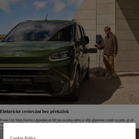
Elektrické cestování bez překážek
Proace City Verso Electric s dojezdem až 330 km na jedno nabití je vždy připraveno vyrazit na cestu, ať již
cestujete po městě, nebo vyrážíte daleko za jeho hranice. Nabíjejte v pohodlí domova nebo využijte sítě
veřejných nabíjecích stanic.
Cookie Policy