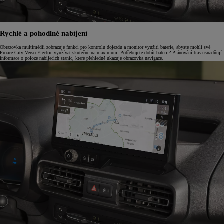
Rychlé a pohodlné nabíjení
Obrazovka multimédií zobrazuje funkci pro kontrolu dojezdu a monitor využití baterie, abyste mohli své
Proace City Verso Electric využívat skutečně na maximum. Potřebujete dobít baterii? Plánování tras usnadňují
informace o poloze nabíjecích stanic, které přehledně ukazuje obrazovka navigace.