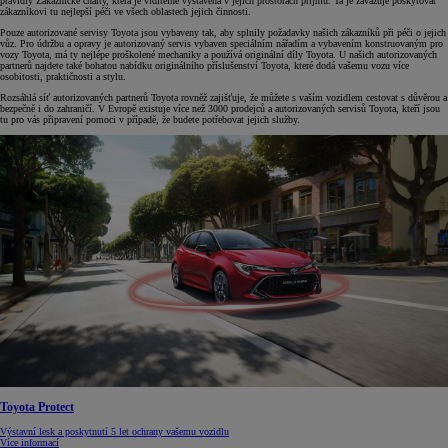
pravidly Zákaznické charty, která je viditelně vystavena v jejich prostorách příjmu. Ta je zavazuje poskytovat
zákazníkovi tu nejlepší péči ve všech oblastech jejich činnosti.
Pouze autorizované servisy Toyota jsou vybaveny tak, aby splnily požadavky našich zákazníků při péči o jejich
vůz. Pro údržbu a opravy je autorizovaný servis vybaven speciálním nářadím a vybavením konstruovaným pro
vozy Toyota, má ty nejlépe proškolené mechaniky a používá originální díly Toyota. U našich autorizovaných
partnerů najdete také bohatou nabídku originálního příslušenství Toyota, které dodá vašemu vozu více
osobitosti, praktičnosti a stylu.
Rozsáhlá síť autorizovaných partnerů Toyota rovněž zajišťuje, že můžete s vaším vozidlem cestovat s důvěrou a
bezpečně i do zahraničí. V Evropě existuje více než 3000 prodejců a autorizovaných servisů Toyota, kteří jsou
tu pro vás připravení pomoci v případě, že budete potřebovat jejich služby.
Toyota Protect
Výstavní lesk a poskytnutí 5 let ochrany vašemu vozidlu
Více informací