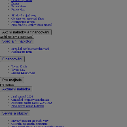
Proace City Verso
Proace
Proace Verso
Proace Max
Skladové a ojeté vozy
Objednejte si testovací jízdu
Konfigurujte Toyotu
Prohlédněte si ceníky všech modelů
Akční nabídky a financování
Akční nabídky a financování
Speciální nabídky
Speciální nabídka osobních vozů
Nabídka pro firmy
Financování
Toyota Kredit
Toyota Easy
Leasing KINTO One
Pro majitele
Pro majitele
Aktuální nabídka
Jarní kampaň 2026
Originální komplety zimních kol
Asistenční služba na rok ZDARMA
Prodloužená záruka Extracare
Servis a služby
Slevový program pro starší vozy
Celoroční uskladnění pneumatik
Prodloužení záruky baterie hybridního pohonu