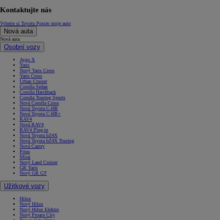
Kontaktujte nás
Vyberte si Toyotu
Postav moje auto
Nová auta
Nová auta
Osobní vozy
Aygo X
Yaris
Nový Yaris Cross
Yaris Cross
Urban Cruiser
Corolla Sedan
Corolla Hatchback
Corolla Touring Sports
Nová Corolla Cross
Nová Toyota C-HR
Nová Toyota C-HR+
RAV4
Nová RAV4
RAV4 Plug-in
Nová Toyota bZ4X
Nová Toyota bZ4X Touring
Nová Camry
Prius
Mirai
Nový Land Cruiser
GR Yaris
Nový GR GT
Užitkové vozy
Hilux
Nový Hilux
Nový Hilux Elektro
Nový Proace City