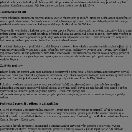
jehož skladbu vám technik podrobně vysvětlí. Až po vašem odsouhlasení předběžné ceny je zakázkový list
uzavřen. Konečná cena nesmí být bez vašeho souhlasu navýšena o víc jak 10 %.
Transparentnost cen
Velmi důležitým momentem procesu komunikace se zákazníkem je rovněž informace o nákladech spojených se
záruční prohlídkou vozu. Pro každý model vozidla Toyota je vytvořen Ceník pravidelných prohlídek, kde je
přehledně uvedena cena a obsah každé pravidelné prohlídky až do 90 000 km.
Tento ceník je umístěn v každém autorizovaném servisu Toyota na dostupném místě pro zákazníky, kde si sami
můžete zjistit náklady na další prohlídky případně náklady na vlastnictví jiného modelu, který máte v plánu si
pořídit. Předběžná cena pravidelné prohlídky vždy musí odpovídat této ceně. Každé navýšení této ceny musí
být jasně vysvětleno přejímacím technikem a vámi odsouhlaseno.
Provádění předepsaných prohlídek vozidel Toyota v určených intervalech u autorizovaných servisů zajistí, že je
vozu poskytnuta péče v souladu s velmi přesnými servisními požadavky výrobce vozů Toyota. Navíc řádně
vyplněná servisní knížka potvrzující pravidelné servisování u autorizovaného servisu Toyota zvyšuje prodejní
hodnotu vašeho vozu a garantuje vám lepší výkupní centu při nabídnutí vozu jako protihodnotu za nové
vozidlo Toyota.
Zajištění mobility
Během čekání na opravu vám bude nabídnuto občerstvení a denní tisk. Většina našich autorizovaných servisů
má čekací zónu pro zákazníky vybavenou internetem, aby čekání na opravu bylo pro naše zákazníky maximálně
pohodlné. Pro děti je k dispozici dětský koutek a pro ty větší hrací konzole Play Station.
Pokud se nejedná o opravu vašeho vozu na počkání, každý autorizovaný servis vám nabídne pronájem
náhradního vozu nebo alternativní řešení odvozu ze servisu, např. odvoz do zaměstnání nebo domů a zpětné
vyzvednutí po ukončení prohlídky nebo opravy. Během celé opravy, tzn.
od převzetí vozu přejímacím technikem po jeho předání po opravě, je váš vůz chráněn ochrannými potahy
sedadel.
Proškolený personál a přístup k zákazníkům
Školení mechanici v autorizovaných servisech Toyota jsou pro vaše vozidlo to nejlepší, ať už se jedná o
servisní služby či údržbu. Naše autorizované servisy zaměstnávají pouze plně kvalifikované mechaniky a
techniky, kteří jsou průběžně školeni v souladu s vývojem nových technologií ve školícím středisku Toyota
Central Europe – Czech s.r.o.
Znalosti a úroveň dovedností mechaniků v autorizovaných servisech vám garantuje poskytnutí vysoce
profesionálních služeb. Všichni autorizovaní prodejci a servisy Toyota v České republice se řídí přísnými