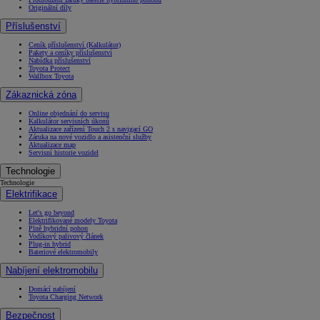
Originální díly
Příslušenství
Ceník příslušenství (Kalkulátor)
Pakety a ceníky příslušenství
Nabídka příslušenství
Toyota Protect
Wallbox Toyota
Zákaznická zóna
Online objednání do servisu
Kalkulátor servisních úkonů
Aktualizace zařízení Touch 2 s navigací GO
Záruka na nové vozidlo a asistenční služby
Aktualizace map
Servisní historie vozidel
Technologie
Technologie
Elektrifikace
Let's go beyond
Elektrifikované modely Toyota
Plně hybridní pohon
Vodíkový palivový článek
Plug-in hybrid
Bateriové elektromobily
Nabíjení elektromobilu
Domácí nabíjení
Toyota Charging Network
Bezpečnost