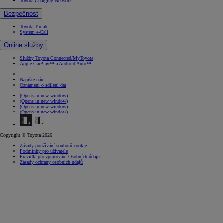
Toyota Charging Network
Bezpečnost
Toyota T-mate
Systém e-Call
Online služby
Služby Toyota Connected/MyToyota
Apple CarPlay™ a Android Auto™
Napište nám
Oznámení o sdílení dat
(Opens in new window)
(Opens in new window)
(Opens in new window)
(Opens in new window)
Copyright © Toyota 2026
Zásady používání souborů cookie
Podmínky pro uživatele
Pravidla pro zpracování Osobních údajů
Zásady ochrany osobních údajů