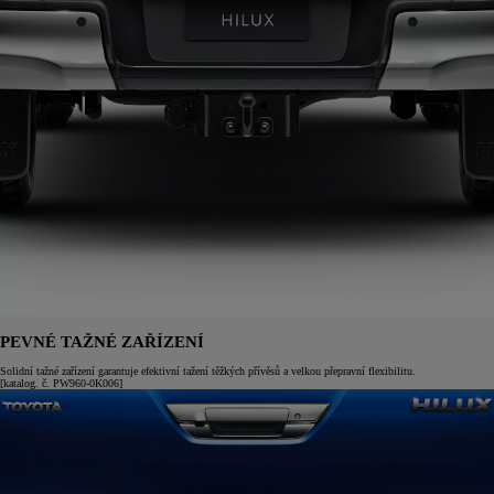
PEVNÉ TAŽNÉ ZAŘÍZENÍ
Solidní tažné zařízení garantuje efektivní tažení těžkých přívěsů a velkou přepravní flexibilitu.
[katalog. č. PW960-0K006]