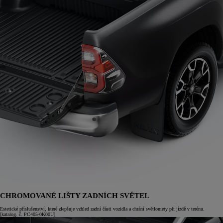
CHROMOVANÉ LIŠTY ZADNÍCH SVĚTEL
Estetické příslušenství, které zlepšuje vzhled zadní části vozidla a chrání světlomety při jízdě v terénu.
[katalog. č. PC405-0K00U]