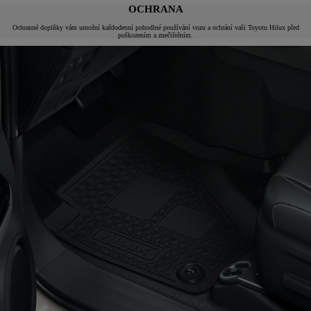
OCHRANA
Ochranné doplňky vám umožní každodenní pohodlné používání vozu a ochrání vaši Toyotu Hilux před
poškozením a znečištěním.