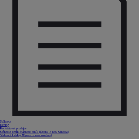
Stáhnout
katalog
Kontaktovat prodejce
Stáhnout ceník
Stáhnout ceník
(Opens in new window)
Stáhnout katalog
(Opens in new window)