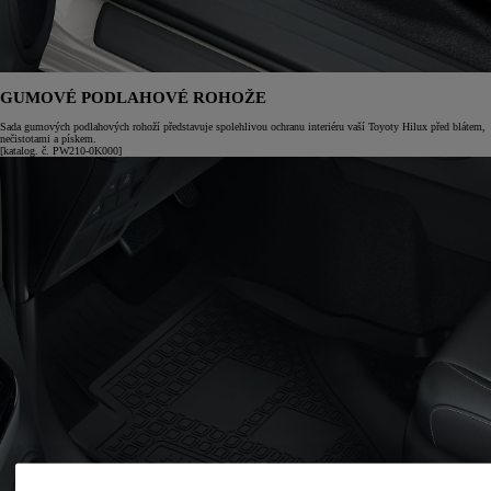
GUMOVÉ PODLAHOVÉ ROHOŽE
Sada gumových podlahových rohoží představuje spolehlivou ochranu interiéru vaší Toyoty Hilux před blátem,
nečistotami a pískem.
[katalog. č. PW210-0K000]