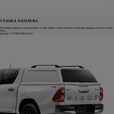
VYSOKÁ NÁSTAVBA
Mimořádně praktická a povětrnostním vlivům odolná vysoká nástavba se dokonale integruje s hmotou Toyoty
Hilux.
[katalog. č. PW3B3-0K104-B2]