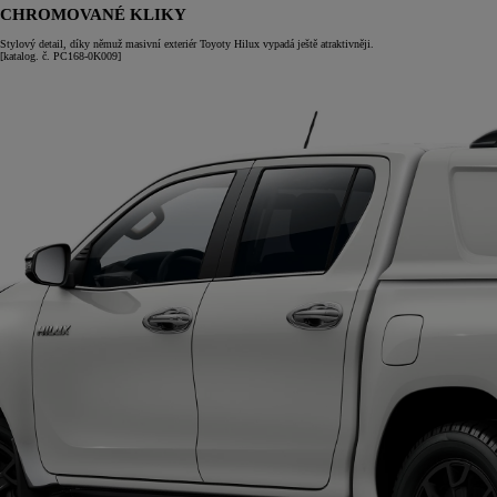
CHROMOVANÉ KLIKY
Stylový detail, díky němuž masivní exteriér Toyoty Hilux vypadá ještě atraktivněji.
[katalog. č. PC168-0K009]