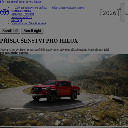
Přejít na hlavní obsah
(Press Enter)
← Zpět na domovskou stránku
← Zpět na domovskou stránku
Ochrana
Ochrana
Transport
Transport
Vestavba
Vestavba
Styl
Styl
Více informací
Více informací
Scroll left
Scroll right
PŘÍSLUŠENSTVÍ PRO HILUX
Toyota Hilux zvládne i ty nejnáročnější úkoly a se správným příslušenstvím bude působit ještě
impozantnějším dojmem.