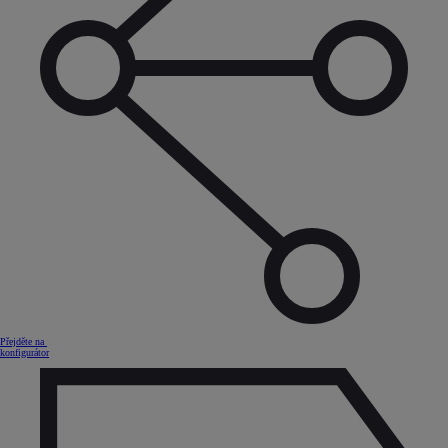
Přejděte na
konfigurátor