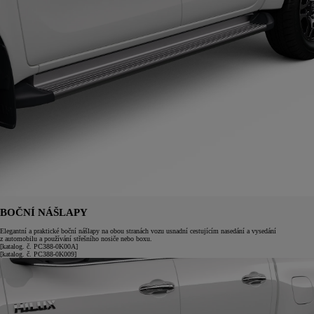
BOČNÍ NÁŠLAPY
Elegantní a praktické boční nášlapy na obou stranách vozu usnadní cestujícím nasedání a vysedání
z automobilu a používání střešního nosiče nebo boxu.
[katalog. č. PC388-0K00A]
[katalog. č. PC388-0K009]