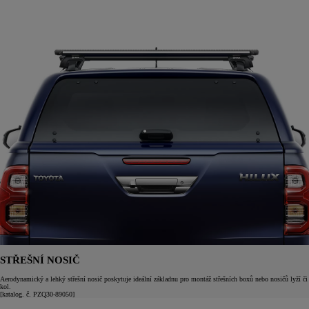
STŘEŠNÍ NOSIČ
Aerodynamický a lehký střešní nosič poskytuje ideální základnu pro montáž střešních boxů nebo nosičů lyží či
kol.
[katalog. č. PZQ30-89050]