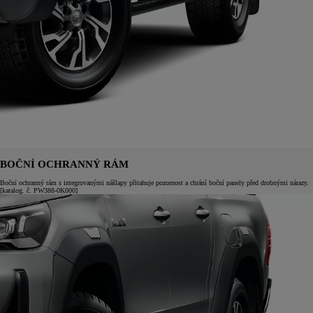
BOČNÍ OCHRANNÝ RÁM
Boční ochranný rám s integrovanými nášlapy přitahuje pozornost a chrání boční panely před drobnými nárazy.
[katalog. č. PW388-0K000]