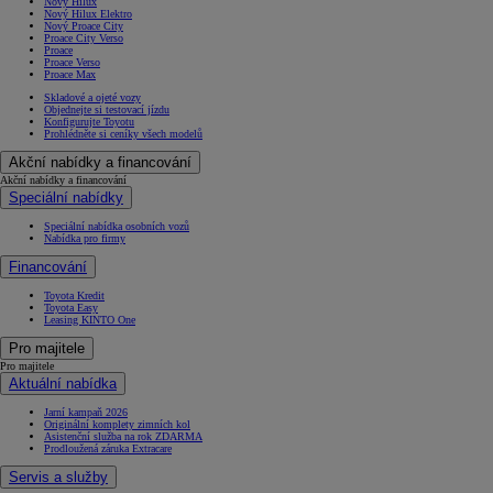
Nový Hilux
Nový Hilux Elektro
Nový Proace City
Proace City Verso
Proace
Proace Verso
Proace Max
Skladové a ojeté vozy
Objednejte si testovací jízdu
Konfigurujte Toyotu
Prohlédněte si ceníky všech modelů
Akční nabídky a financování
Akční nabídky a financování
Speciální nabídky
Speciální nabídka osobních vozů
Nabídka pro firmy
Financování
Toyota Kredit
Toyota Easy
Leasing KINTO One
Pro majitele
Pro majitele
Aktuální nabídka
Jarní kampaň 2026
Originální komplety zimních kol
Asistenční služba na rok ZDARMA
Prodloužená záruka Extracare
Servis a služby