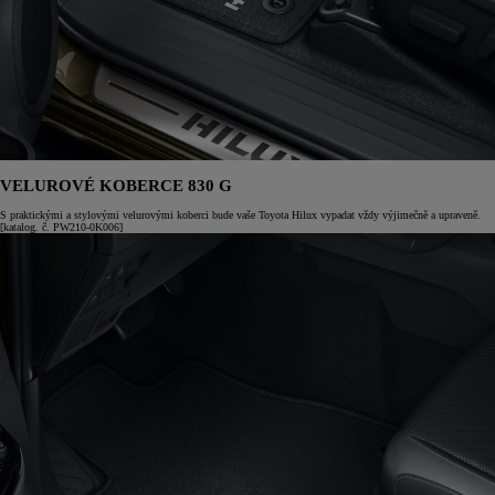
VELUROVÉ KOBERCE 830 G
S praktickými a stylovými velurovými koberci bude vaše Toyota Hilux vypadat vždy výjimečně a upraveně.
[katalog. č. PW210-0K006]