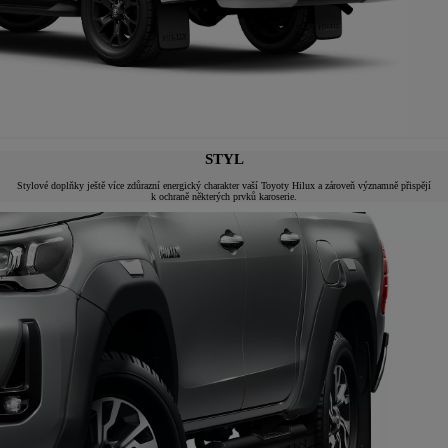
STYL
Stylové doplňky ještě více zdůrazní energický charakter vaší Toyoty Hilux a zároveň významně přispějí
k ochraně některých prvků karoserie.