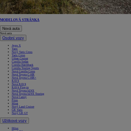
MODELOVÁ STRÁNKA
Nová auta
Nová auta
Osobní vozy
Aygo X
Yaris
Nový Yaris Cross
Yaris Cross
Urban Cruiser
Corolla Sedan
Corolla Hatchback
Corolla Touring Sports
Nová Corolla Cross
Nová Toyota C-HR
Nová Toyota C-HR+
RAV4
Nová RAV4
RAV4 Plug-in
Nová Toyota bZ4X
Nová Toyota bZ4X Touring
Nová Camry
Prius
Mirai
Nový Land Cruiser
GR Yaris
Nový GR GT
Užitkové vozy
Hilux