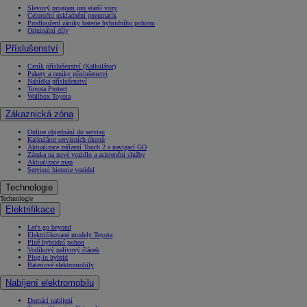
Slevový program pro starší vozy
Celoroční uskladnění pneumatik
Prodloužení záruky baterie hybridního pohonu
Originální díly
Příslušenství
Ceník příslušenství (Kalkulátor)
Pakety a ceníky příslušenství
Nabídka příslušenství
Toyota Protect
Wallbox Toyota
Zákaznická zóna
Online objednání do servisu
Kalkulátor servisních úkonů
Aktualizace zařízení Touch 2 s navigací GO
Záruka na nové vozidlo a asistenční služby
Aktualizace map
Servisní historie vozidel
Technologie
Technologie
Elektrifikace
Let's go beyond
Elektrifikované modely Toyota
Plně hybridní pohon
Vodíkový palivový článek
Plug-in hybrid
Bateriové elektromobily
Nabíjení elektromobilu
Domácí nabíjení