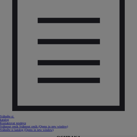
Stáhněte si
katalog
Kontaktovat prodejce
Stáhnout ceník
Stáhnout ceník
(Opens in new window)
Stáhněte si katalog
(Opens in new window)