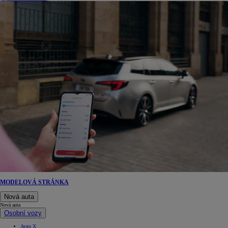
MODELOVÁ STRÁNKA
Nová auta
Nová auta
Osobní vozy
Aygo X