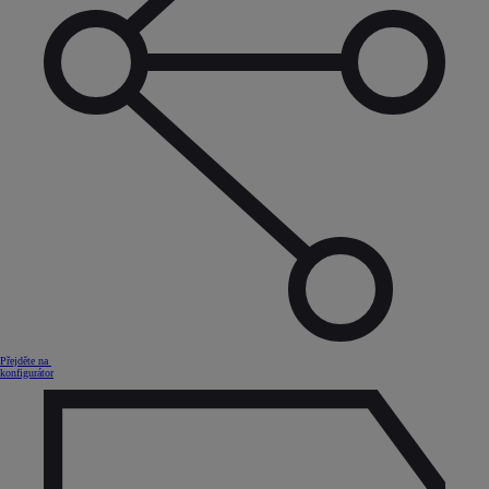
Přejděte na
konfigurátor