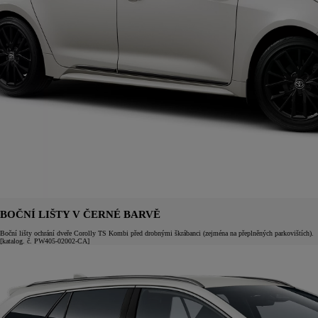
BOČNÍ LIŠTY V ČERNÉ BARVĚ
Boční lišty ochrání dveře Corolly TS Kombi před drobnými škrábanci (zejména na přeplněných parkovištích).
[katalog. č. PW405-02002-CA]