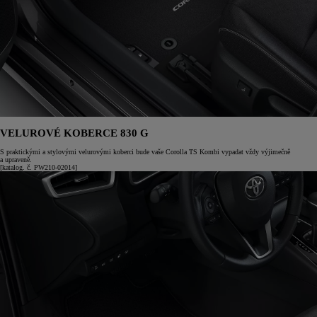
VELUROVÉ KOBERCE 830 G
S praktickými a stylovými velurovými koberci bude vaše Corolla TS Kombi vypadat vždy výjimečně
a upraveně.
[katalog. č. PW210-02014]