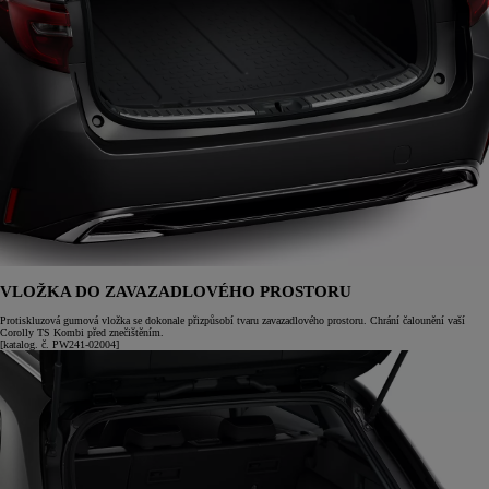
VLOŽKA DO ZAVAZADLOVÉHO PROSTORU
Protiskluzová gumová vložka se dokonale přizpůsobí tvaru zavazadlového prostoru. Chrání čalounění vaší
Corolly TS Kombi před znečištěním.
[katalog. č. PW241-02004]