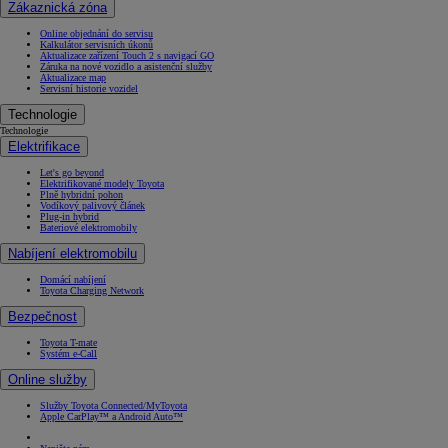
Zákaznická zóna
Online objednání do servisu
Kalkulátor servisních úkonů
Aktualizace zařízení Touch 2 s navigací GO
Záruka na nové vozidlo a asistenční služby
Aktualizace map
Servisní historie vozidel
Technologie
Technologie
Elektrifikace
Let's go beyond
Elektrifikované modely Toyota
Plně hybridní pohon
Vodíkový palivový článek
Plug-in hybrid
Bateriové elektromobily
Nabíjení elektromobilu
Domácí nabíjení
Toyota Charging Network
Bezpečnost
Toyota T-mate
Systém e-Call
Online služby
Služby Toyota Connected/MyToyota
Apple CarPlay™ a Android Auto™