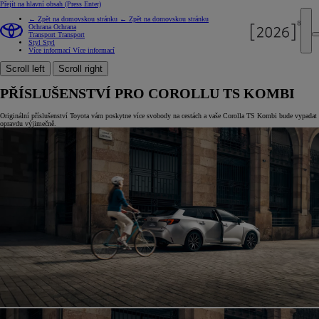
Přejít na hlavní obsah
(Press Enter)
← Zpět na domovskou stránku
← Zpět na domovskou stránku
Ochrana
Ochrana
Transport
Transport
Styl
Styl
Více informací
Více informací
Scroll left
Scroll right
PŘÍSLUŠENSTVÍ PRO COROLLU TS KOMBI
Originální příslušenství Toyota vám poskytne více svobody na cestách a vaše Corolla TS Kombi bude vypadat
opravdu výjimečně.