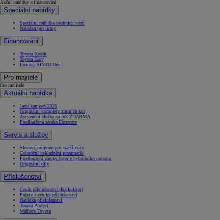
Akční nabídky a financování
Speciální nabídky
Speciální nabídka osobních vozů
Nabídka pro firmy
Financování
Toyota Kredit
Toyota Easy
Leasing KINTO One
Pro majitele
Pro majitele
Aktuální nabídka
Jarní kampaň 2026
Originální komplety zimních kol
Asistenční služba na rok ZDARMA
Prodloužená záruka Extracare
Servis a služby
Slevový program pro starší vozy
Celoroční uskladnění pneumatik
Prodloužení záruky baterie hybridního pohonu
Originální díly
Příslušenství
Ceník příslušenství (Kalkulátor)
Pakety a ceníky příslušenství
Nabídka příslušenství
Toyota Protect
Wallbox Toyota