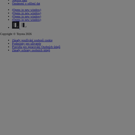
Napište nám
Oznámení o sdílení dat
(Opens in new window)
(Opens in new window)
(Opens in new window)
(Opens in new window)
Copyright © Toyota 2026
Zásady používání souborů cookie
Podmínky pro uživatele
Pravidla pro zpracování Osobních údajů
Zásady ochrany osobních údajů