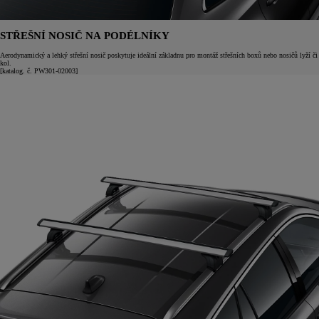
STŘEŠNÍ NOSIČ NA PODÉLNÍKY
Aerodynamický a lehký střešní nosič poskytuje ideální základnu pro montáž střešních boxů nebo nosičů lyží či
kol.
[katalog. č. PW301-02003]