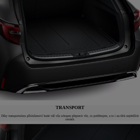
TRANSPORT
Díky transportnímu příslušenství bude váš vůz schopen přepravit vše, co potřebujete, a to i na těch nejdelších
cestách.