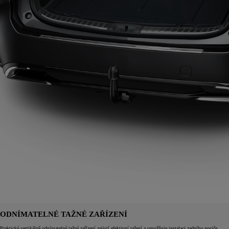
ODNÍMATELNÉ TAŽNÉ ZAŘÍZENÍ
Praktické vertikálně odnímatelné tažné zařízení zajistí efektivní tažení a umožňuje instalaci zadního nosiče