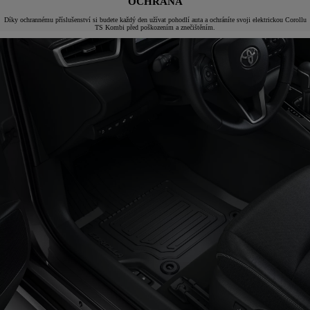
OCHRANA
Díky ochrannému příslušenství si budete každý den užívat pohodlí auta a ochráníte svoji elektrickou Corollu
TS Kombi před poškozením a znečištěním.