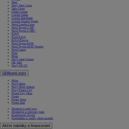
Yaris
Nový Yaris Cross
Yaris Cross
Urban Cruiser
Corolla Sedan
Corolla Hatchback
Corolla Touring Sports
Nová Corolla Cross
Nová Toyota C-HR
Nová Toyota C-HR+
RAV4
Nová RAV4
RAV4 Plug-in
Nová Toyota bZ4X
Nová Toyota bZ4X Touring
Nová Camry
Prius
Mirai
Nový Land Cruiser
GR Yaris
Nový GR GT
Užitkové vozy
Hilux
Nový Hilux
Nový Hilux Elektro
Nový Proace City
Proace City Verso
Proace
Proace Verso
Proace Max
Skladové a ojeté vozy
Objednejte si testovací jízdu
Konfigurujte Toyotu
Prohlédněte si ceníky všech modelů
Akční nabídky a financování