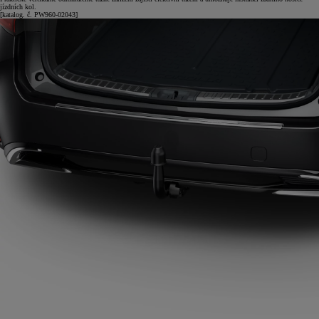
jízdních kol.
[katalog. č. PW960-02043]