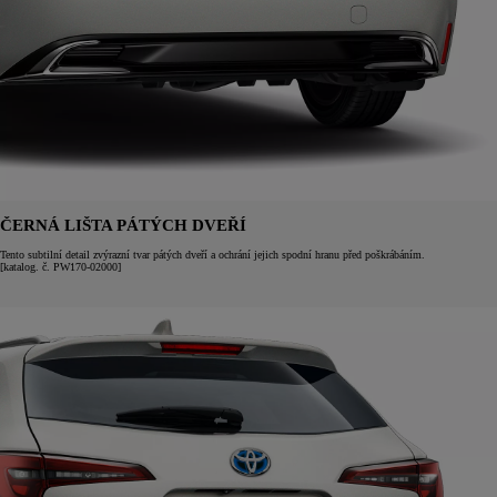
ČERNÁ LIŠTA PÁTÝCH DVEŘÍ
Tento subtilní detail zvýrazní tvar pátých dveří a ochrání jejich spodní hranu před poškrábáním.
[katalog. č. PW170-02000]