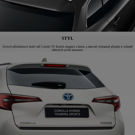
STYL
Stylové příslušenství dodá vaší Corolle TS Kombi eleganci a šmrnc a zároveň významně přispěje k ochraně
některých prvků karoserie.