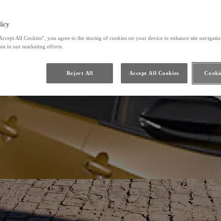
icy
Accept All Cookies”, you agree to the storing of cookies on your device to enhance site navigation
ist in our marketing efforts.
Reject All
Accept All Cookies
Cookie