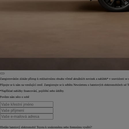
Zaregistrováním získáte přístup k exkluzivnímu obsahu včetně aktuálních novinek a nabídek* v souvislosti se st
Připojte se k nám na vzrušující cestě. Zaregistrujte se k odběru Newsletteru o bateriových elektromobilech od T
Od
399 000 Kč
s DPH
*Například nabídky financování, pojištění nebo údržby.
Povězte nám něco o sobě
vč. zvýhodnění
20 000 Kč
a bonusu za výkup
50 000 Kč
Yaris Cross
HYBRID
Hledáte bateriový elektromobil Toyota k soukromému nebo firemnímu využití?