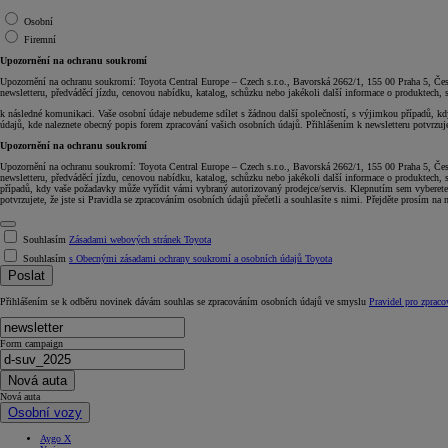
Osobní
Firemní
Upozornění na ochranu soukromí
Upozornění na ochranu soukromí: Toyota Central Europe – Czech s.r.o., Bavorská 2662/1, 155 00 Praha 5, Čes
newsletteru, předváděcí jízdu, cenovou nabídku, katalog, schůzku nebo jakékoli další informace o produktech,
k následné komunikaci. Vaše osobní údaje nebudeme sdílet s žádnou další společností, s výjimkou případů, kdy
údajů, kde naleznete obecný popis forem zpracování vašich osobních údajů. Přihlášením k newsletteru potvrzujet
Upozornění na ochranu soukromí
Upozornění na ochranu soukromí: Toyota Central Europe – Czech s.r.o., Bavorská 2662/1, 155 00 Praha 5, Čes
newsletteru, předváděcí jízdu, cenovou nabídku, katalog, schůzku nebo jakékoli další informace o produktech,
případů, kdy vaše požadavky může vyřídit vámi vybraný autorizovaný prodejce/servis. Klepnutím sem vyberete a
potvrzujete, že jste si Pravidla se zpracováním osobních údajů přečetli a souhlasíte s nimi. Přejděte prosím na 
Souhlasím
Zásadami webových stránek Toyota
Souhlasím
s Obecnými zásadami ochrany soukromí a osobních údajů Toyota
Poslat
Přihlášením se k odběru novinek dávám souhlas se zpracováním osobních údajů ve smyslu
Pravidel pro zpraco
Form campaign
Nová auta
Nová auta
Osobní vozy
Aygo X