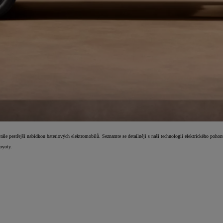
ále pestřejší nabídkou bateriových elektromobilů. Seznamte se detailněji s naší technologií elektrického pohon
oyoty.