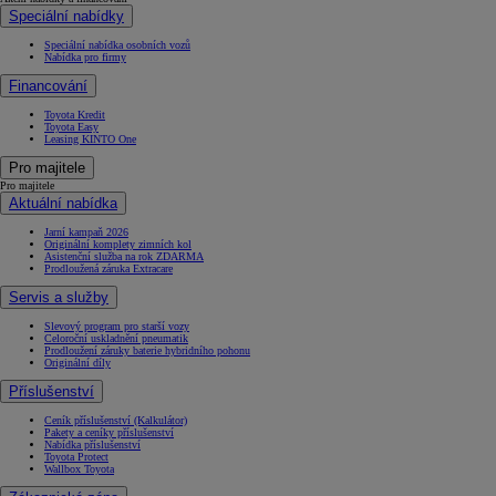
Speciální nabídky
Speciální nabídka osobních vozů
Nabídka pro firmy
Financování
Toyota Kredit
Toyota Easy
Leasing KINTO One
Pro majitele
Pro majitele
Aktuální nabídka
Jarní kampaň 2026
Originální komplety zimních kol
Asistenční služba na rok ZDARMA
Prodloužená záruka Extracare
Servis a služby
Slevový program pro starší vozy
Celoroční uskladnění pneumatik
Prodloužení záruky baterie hybridního pohonu
Originální díly
Příslušenství
Ceník příslušenství (Kalkulátor)
Pakety a ceníky příslušenství
Nabídka příslušenství
Toyota Protect
Wallbox Toyota