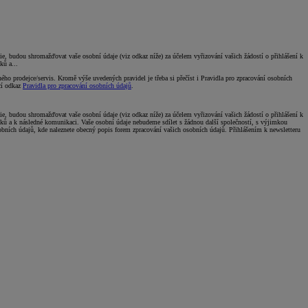
 budou shromažďovat vaše osobní údaje (viz odkaz níže) za účelem vyřizování vašich žádostí o přihlášení k
ků a...
o prodejce/servis. Kromě výše uvedených pravidel je třeba si přečíst i Pravidla pro zpracování osobních
ící odkaz
Pravidla pro zpracování osobních údajů
.
 budou shromažďovat vaše osobní údaje (viz odkaz níže) za účelem vyřizování vašich žádostí o přihlášení k
vků a k následné komunikaci. Vaše osobní údaje nebudeme sdílet s žádnou další společností, s výjimkou
obních údajů, kde naleznete obecný popis forem zpracování vašich osobních údajů. Přihlášením k newsletteru