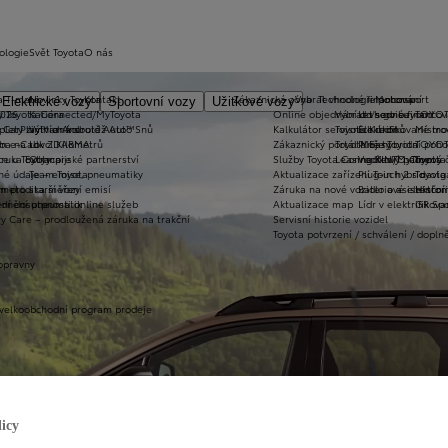
ologie
Svět Toyota
O nás
a T-mate
Novinky Toyota
Kontakt
Zákaznická zóna
Vybrat vhodné financování
Technologie pohonu
Motorsport
Elektrické vozy
Sportovní vozy
Užitkové vozy
2026
y Toyota Connected/MyToyota
Kariéra
Online objednání do servisu
Vybrat vhodné financov
Let's go beyond
TOYOT
plety zimních kol
 CarPlay™ a Android Auto™
Výtvarná soutěž Auto Snů
Kalkulátor servisních úkonů
Toyota Kredit
Elektrifikované mo
Mistrov
užba na rok ZDARMA
m e-Call
Lovci Kilometrů
Zákaznický portál Moje Toyota
Toyota Easy
Plně hybridní poh
TOYOT
ruka Extracare
ce u Toyoty
Olympijské partnerství
Služby Toyota Connected/MyToyota
Leasing KINTO One
Vodíkový palivový 
Toyot
né údaje – emise, pneumatiky
Team Toyota
Aktualizace zařízení Touch 2 s navi
Plug-in hybrid
Toyota
m pro starší vozy
metodika měření emisí
Záruka na nové vozidlo a asistenční
Bateriové elektrom
Histor
adnění pneumatik
ní dosutpnosti online služeb
Aktualizace map
Lídr v elektrifiko
GR Spo
y Care – prodloužená záruka na trakční
Servisní historie vozidel
Toyota potvrzení / schválení / dopln
opravny
 velkoobchodní program prodeje
icy