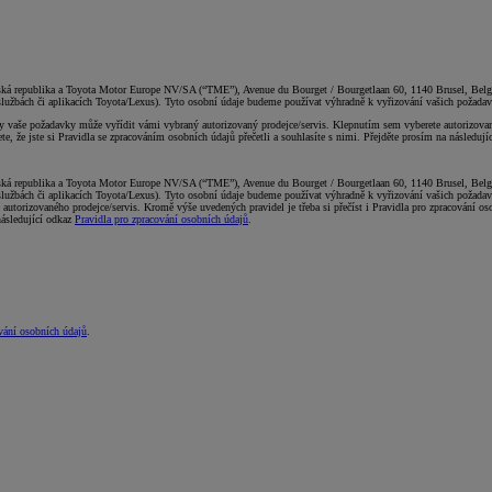
ká republika a Toyota Motor Europe NV/SA (“TME”), Avenue du Bourget / Bourgetlaan 60, 1140 Brusel, Belgie,
 službách či aplikacích Toyota/Lexus). Tyto osobní údaje budeme používat výhradně k vyřizování vašich požadav
 vaše požadavky může vyřídit vámi vybraný autorizovaný prodejce/servis. Klepnutím sem vyberete autorizovanéh
e, že jste si Pravidla se zpracováním osobních údajů přečetli a souhlasíte s nimi. Přejděte prosím na následuj
ká republika a Toyota Motor Europe NV/SA (“TME”), Avenue du Bourget / Bourgetlaan 60, 1140 Brusel, Belgie,
 službách či aplikacích Toyota/Lexus). Tyto osobní údaje budeme používat výhradně k vyřizování vašich požada
utorizovaného prodejce/servis. Kromě výše uvedených pravidel je třeba si přečíst i Pravidla pro zpracování os
následující odkaz
Pravidla pro zpracování osobních údajů
.
vání osobních údajů
.