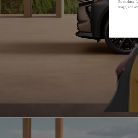
By clicking “
usage, and ass