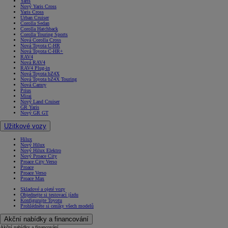
Yaris
Nový Yaris Cross
Yaris Cross
Urban Cruiser
Corolla Sedan
Corolla Hatchback
Corolla Touring Sports
Nová Corolla Cross
Nová Toyota C-HR
Nová Toyota C-HR+
RAV4
Nová RAV4
RAV4 Plug-in
Nová Toyota bZ4X
Nová Toyota bZ4X Touring
Nová Camry
Prius
Mirai
Nový Land Cruiser
GR Yaris
Nový GR GT
Užitkové vozy
Hilux
Nový Hilux
Nový Hilux Elektro
Nový Proace City
Proace City Verso
Proace
Proace Verso
Proace Max
Skladové a ojeté vozy
Objednejte si testovací jízdu
Konfigurujte Toyotu
Prohlédněte si ceníky všech modelů
Akční nabídky a financování
Akční nabídky a financování